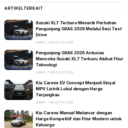
sistem penggerak AllGrip Pro yang tangguh,
ARTIKEL
TERKAIT
perpaduan teknologi sesuai kebutuhan hingga warna-
warna yang menarik. Perpaduan unik tersebut
Suzuki XL7 Terbaru Menarik Perhatian
menjadikan mobil penjelajah ini mendapatkan
Pengunjung GIIAS 2026 Melalui Sesi Test
Drive
permintaan test drive dan pemesanan yang sangat
positif.
JUMAT, 7 AGUSTUS 2026
Pengunjung GIIAS 2026 Antusias
BACA JUGA:
Mencoba Suzuki XL7 Terbaru Akibat Fitur
Teknologi
Suzuki XL7 Terbaru Menarik Perhatian Pengunjung
GIIAS 2026 Melalui Sesi Test Drive
JUMAT, 7 AGUSTUS 2026
Pengunjung GIIAS 2026 Antusias Mencoba Suzuki
Kia Carens EV Concept Menjadi Sinyal
XL7 Terbaru Akibat Fitur Teknologi
MPV Listrik Lokal dengan Harga
Terjangkau
Kia Carens EV Concept Menjadi Sinyal MPV Listrik
Lokal dengan Harga Terjangkau
JUMAT, 7 AGUSTUS 2026
Kia Carens Manual Meluncur dengan
Harold Donnel, 4W Marketing Director PT Suzuki
Harga Kompetitif dan Fitur Modern untuk
Keluarga
Indomobil Sales (SIS) mengatakan, Jimny sebagai