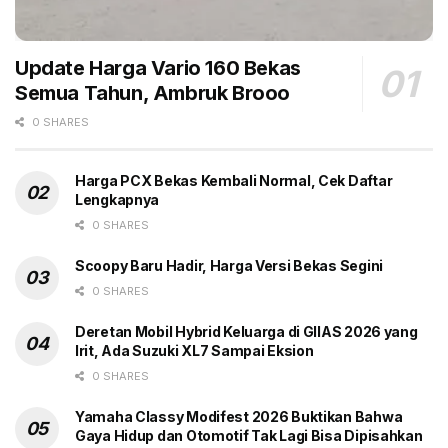
penggunanya melalui unit Jimny lima pintu.
Harold lantas menjabarkan karakter desain yang
Update Harga Vario 160 Bekas
ikonik dan kokoh SUV itu. Mobil ini memiliki
Semua Tahun, Ambruk Brooo
persamaan desain dengan varian yang telah ada
0 SHARES
sebelumnya.
Sebagai identitas tersendiri, tersematkan chrome
Harga PCX Bekas Kembali Normal, Cek Daftar
Lengkapnya
grill pada wajah depan. Garis tegas pada eksteriornya
0 SHARES
mempertahankan kesan maskulin yang membalut
rangka ladder frame chassis yang kokoh. Konstruksi
Scoopy Baru Hadir, Harga Versi Bekas Segini
tersebut diakui lebih mumpuni dan dibutuhkan oleh
0 SHARES
para petualang andal maupun pelaku
Deretan Mobil Hybrid Keluarga di GIIAS 2026 yang
hobi offroad untuk menaklukan tantangan berat.
Irit, Ada Suzuki XL7 Sampai Eksion
Jawaban kedua mengapa Jimny lima pintu laku, kata
0 SHARES
Harold, adalah mobil ini puya aksesibilitas penumpang
Yamaha Classy Modifest 2026 Buktikan Bahwa
yang mudah dan kapasitas bagasi besar. Lalu, sistem
Gaya Hidup dan Otomotif Tak Lagi Bisa Dipisahkan