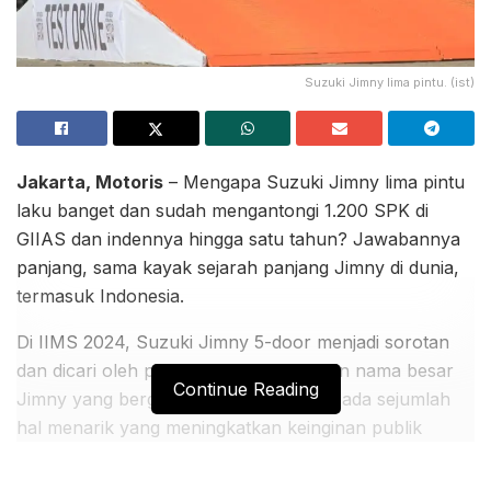
Suzuki Jimny lima pintu. (ist)
Jakarta, Motoris
– Mengapa Suzuki Jimny lima pintu
laku banget dan sudah mengantongi 1.200 SPK di
GIIAS dan indennya hingga satu tahun? Jawabannya
panjang, sama kayak sejarah panjang Jimny di dunia,
termasuk Indonesia.
Di IIMS 2024, Suzuki Jimny 5-door menjadi sorotan
dan dicari oleh para pencintanya. Selain nama besar
Continue Reading
Jimny yang bergengsi dan melegenda, ada sejumlah
hal menarik yang meningkatkan keinginan publik
untuk memilikinya, seperti desain berkarakter dan
ikonik, fleksibilitas akses penumpang dan bagasi,