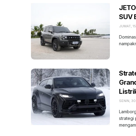
JETOU
SUV B
JUMAT, 15
Dominasi
nampakny
Strat
Gran
Listri
SENIN, 3
Lamborg
strategi
mengamuk