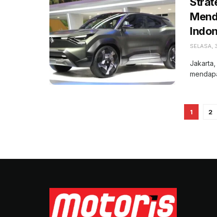
Strat
Mendo
Indon
SELASA, 
Jakarta,
mendapat
1
2