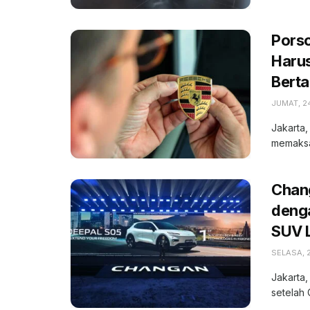
Porsc
Haru
Bert
JUMAT, 2
Jakarta,
memaksa
Chan
denga
SUV L
SELASA, 2
Jakarta,
setelah 