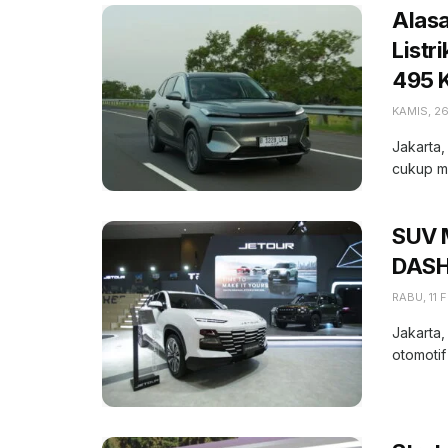
Alasa
Listr
495 
KAMIS, 2
Jakarta,
cukup me
SUV 
DASH
RABU, 11 
Jakarta,
otomoti