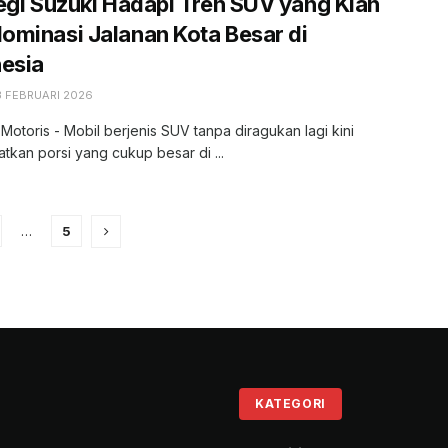
egi Suzuki Hadapi Tren SUV yang Kian
minasi Jalanan Kota Besar di
esia
3 FEBRUARI 2026
 Motoris - Mobil berjenis SUV tanpa diragukan lagi kini
kan porsi yang cukup besar di ...
…
5
KATEGORI