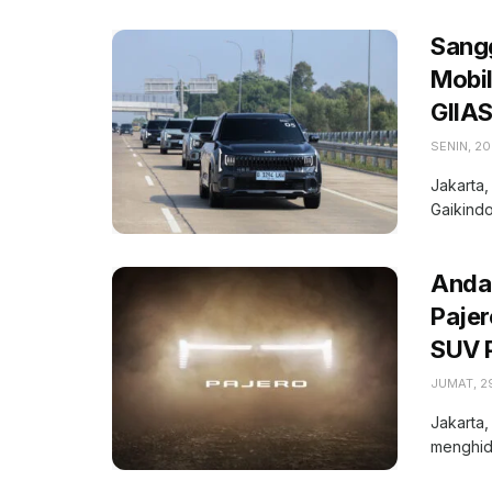
Sang
Mobil
GIIA
SENIN, 20
Jakarta,
Gaikindo
Andal
Paje
SUV 
JUMAT, 2
Jakarta,
menghid