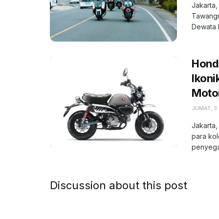
Jakarta
Tawangm
Dewata Ba
Hond
Ikoni
Moto
JUMAT, 3 
Jakarta
para ko
penyega
Discussion about this post