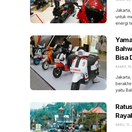
Jakarta
untuk m
energi t
Yama
Bahwa
Bisa 
KAMIS, 16
Jakarta,
berakhir
yaitu Bali,
Ratu
Raya
RABU, 15 