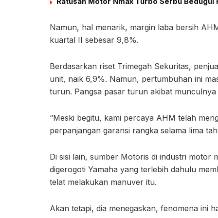
Ratusan Motor Nmax Turbo Serbu Bedugul 
Namun, hal menarik, margin laba bersih AHM 
kuartal II sebesar 9,8%.
Berdasarkan riset Trimegah Sekuritas, penjua
unit, naik 6,9%. Namun, pertumbuhan ini mas
turun. Pangsa pasar turun akibat munculnya 
“Meski begitu, kami percaya AHM telah menga
perpanjangan garansi rangka selama lima tahun
Di sisi lain, sumber Motoris di industri mot
digerogoti Yamaha yang terlebih dahulu memb
telat melakukan manuver itu.
Akan tetapi, dia menegaskan, fenomena ini 