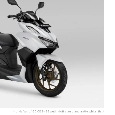
Honda Vario 160 CBS-ISS putih doff atau grand matte white. (ist)