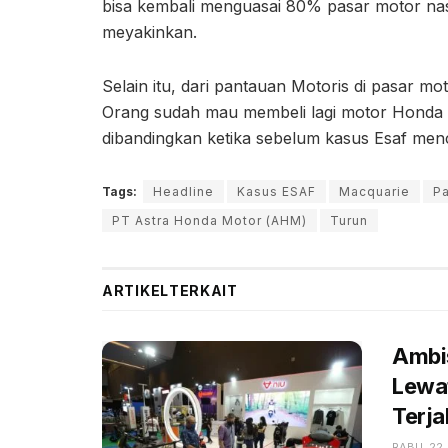
bisa kembali menguasai 80% pasar motor nasio
meyakinkan.
Selain itu, dari pantauan Motoris di pasar mot
Orang sudah mau membeli lagi motor Honda sa
dibandingkan ketika sebelum kasus Esaf menc
Tags:
Headline
Kasus ESAF
Macquarie
Pa
PT Astra Honda Motor (AHM)
Turun
ARTIKEL
TERKAIT
Ambi
Lewat
Terja
RABU, 22 