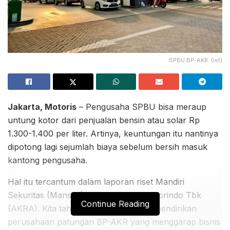
SPBU BP-AKR. (ist)
Jakarta, Motoris
– Pengusaha SPBU bisa meraup
untung kotor dari penjualan bensin atau solar Rp
1.300-1.400 per liter. Artinya, keuntungan itu nantinya
dipotong lagi sejumlah biaya sebelum bersih masuk
kantong pengusaha.
Hal itu tercantum dalam laporan riset Mandiri
Sekuritas (Mansek) soal PT AKR Corporindo Tbk
Continue Reading
(AKRA). Kita tahu, bersama BP, AKR mendirikan
perusahaan patungan BP-AKR yang menggarap bisnis