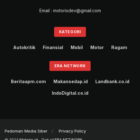
Email : motorisdev@gmail.com
KATEGORI
Autokritik
Finansial
Mobil
Motor
Ragam
ERA NETWORK
Beritaapm.com
Makansedap.id
Landbank.co.id
IndoDigital.co.id
Pedoman Media Siber
Privacy Policy
© 2024
Motoris.id
- Part of
ERA NETWORK