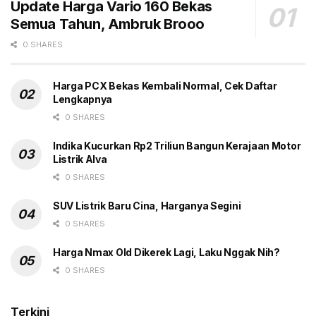
Update Harga Vario 160 Bekas
(BBN) di sejumlah provinsi.
Semua Tahun, Ambruk Brooo
Tags:
BEV
Gaikindo
Headline
0 SHARES
Subsidi Mobil Listrik
Harga PCX Bekas Kembali Normal, Cek Daftar
Lengkapnya
0 SHARES
Indika Kucurkan Rp2 Triliun Bangun Kerajaan Motor
Listrik Alva
0 SHARES
SUV Listrik Baru Cina, Harganya Segini
0 SHARES
Harga Nmax Old Dikerek Lagi, Laku Nggak Nih?
0 SHARES
Terkini