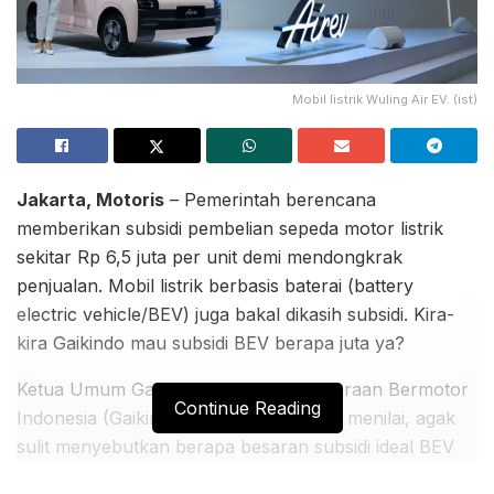
Mobil listrik Wuling Air EV. (ist)
Jakarta, Motoris
– Pemerintah berencana
memberikan subsidi pembelian sepeda motor listrik
sekitar Rp 6,5 juta per unit demi mendongkrak
penjualan. Mobil listrik berbasis baterai (battery
electric vehicle/BEV) juga bakal dikasih subsidi. Kira-
kira Gaikindo mau subsidi BEV berapa juta ya?
Ketua Umum Gabungan Industri Kendaraan Bermotor
Continue Reading
Indonesia (Gaikindo) Yohannes Nangoi menilai, agak
sulit menyebutkan berapa besaran subsidi ideal BEV
per unit. Sebab, tidak seperti motor yang dianggap