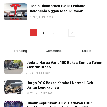
Tesla Dikabarkan Bidik Thailand,
Indonesia Nggak Masuk Radar
SENIN, 13 MEI 2024
1
2
…
4
Trending
Comments
Latest
Update Harga Vario 160 Bekas Semua Tahun,
Ambruk Brooo
JUMAT, 11 JULI 2025
Harga PCX Bekas Kembali Normal, Cek
Daftar Lengkapnya
SABTU, 4 MARET 2023
Dibalik Keputusan AHM Tiadakan Fitur