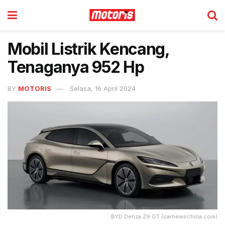
Mobil Listrik Kencang,
Tenaganya 952 Hp
BY
MOTORIS
Selasa, 16 April 2024
BYD Denza Z9 GT (carnewschina.com)