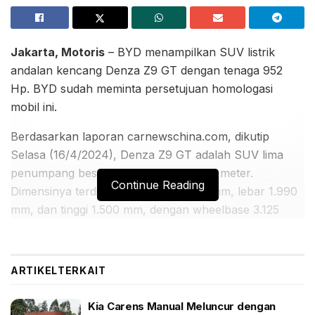
Jakarta, Motoris
– BYD menampilkan SUV listrik
andalan kencang Denza Z9 GT dengan tenaga 952
Hp. BYD sudah meminta persetujuan homologasi
mobil ini.
Berdasarkan laporan carnewschina.com, dikutip
Selasa (16/4/2024), Denza Z9 GT adalah SUV lima
penumpang besar dengan panjang 5,2 meter.
Continue Reading
Dimensinya terdiri atas panjang 5.180 mm, lebar 1.990
mm, dan tinggi 1.500 mm, dengan wheelbase 3.125
mm. Ada panoramic canopy dan sayap belakang
elektrik di mobil ini.
ARTIKEL
TERKAIT
BACA JUGA:
Kia Carens Manual Meluncur dengan Harga
Kia Carens Manual Meluncur dengan