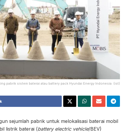
ng pabrik sistem baterai atau battery pack Hyundai Energy Indonesia. (ist)
k
 sejumlah pabrik untuk melokalisasi baterai mobil
 listrik baterai (
battery electric vehicle
/BEV)