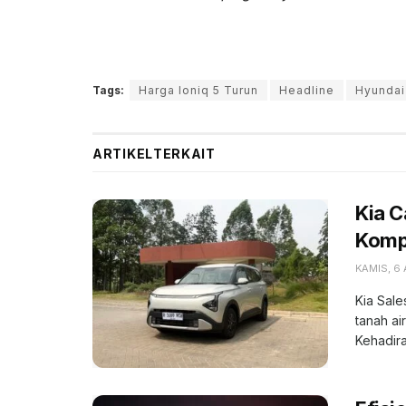
Tags:
Harga Ioniq 5 Turun
Headline
Hyundai
ARTIKEL
TERKAIT
Kia 
Kompe
KAMIS, 6
Kia Sale
tanah ai
Kehadiran