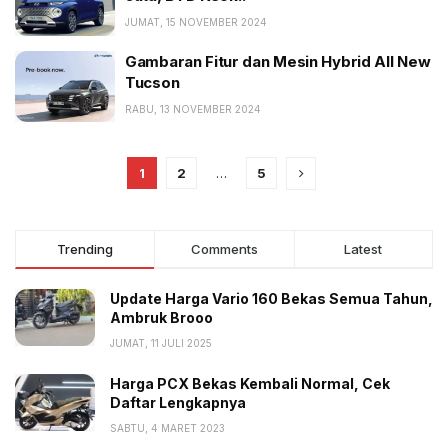
JUMAT, 15 NOVEMBER 2024
Gambaran Fitur dan Mesin Hybrid All New
Tucson
RABU, 13 NOVEMBER 2024
1
2
…
5
Trending
Comments
Latest
Update Harga Vario 160 Bekas Semua Tahun,
Ambruk Brooo
JUMAT, 11 JULI 2025
Harga PCX Bekas Kembali Normal, Cek
Daftar Lengkapnya
SABTU, 4 MARET 2023