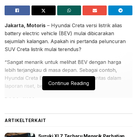
Jakarta, Motoris
– Hyundai Creta versi listrik alias
battery electric vehicle (BEV) mulai dibicarakan
sejumlah kalangan. Apakah ini pertanda peluncuran
SUV Creta listrik mulai terendus?
“Sangat menarik untuk melihat BEV dengan harga
lebih terjangkau di masa depan. Sebagai contoh,
Hyundai Creta EV,” tulis Trimegah Sekuritas dalam
Continue Reading
laporan riset, belum lama ini.
BACA JUGA:
Suzuki XL7 Terbaru Menarik Perhatian Pengunjung
GIIAS 2026 Melalui Sesi Test Drive
ARTIKEL
TERKAIT
Pengunjung GIIAS 2026 Antusias Mencoba Suzuki
XL7 Terbaru Akibat Fitur Teknologi
Suzuki XL7 Terbaru Menarik Perhatian