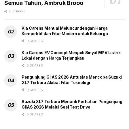
Semua Tahun, Ambruk Brooo
total penjualan Hyundai sekitar 50. Mobil ini diproduksi
di pabrik Hyundai Cikarang. Harganya berkisar Rp
0 SHARES
291-408 juta.
Kia Carens Manual Meluncur dengan Harga
Kompetitif dan Fitur Modern untuk Keluarga
0 SHARES
Kia Carens EV Concept Menjadi Sinyal MPV Listrik
Tags:
Headline
Hyundai Creta Listrik
Peluncuran
Lokal dengan Harga Terjangkau
SUV
0 SHARES
Pengunjung GIIAS 2026 Antusias Mencoba Suzuki
XL7 Terbaru Akibat Fitur Teknologi
0 SHARES
Suzuki XL7 Terbaru Menarik Perhatian Pengunjung
GIIAS 2026 Melalui Sesi Test Drive
0 SHARES