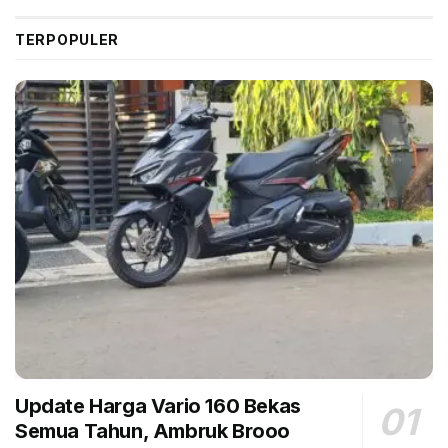
Pertama, membuat ekosistem hilirisasi mineral,
TERPOPULER
termasuk untuk kobalt, nikel, aluminium, dan tembaga
yang dekat lokasi tambang untuk menekan biaya
logistik. Kedua, menyediakan sumber energi hijau
melalui PLTA yang mayoritas akan beroperasi tahun
2030 dengan emisi karbon rendah. Selain itu, harga
listrik PLTA hanya US$ 6-8 sen per kWh, di bawah
PLTU batu bara.
“Dengan begini, harga baterai lithium NCM Indonesia
ditargetkan mencapai US$ 90 per kWh,” kata dia.
Strategi itu, kata dia, berlaku dari sisi produsen alias
suplai. Sementara itu, dari sisi permintaan alias bahasa
kerennya demand side, pemerintah menyiapkan
insentif untuk BEV, entah itu mobil atau sepeda motor.
Update Harga Vario 160 Bekas
Rencananya, pembelian sepeda motor listrik akan
Semua Tahun, Ambruk Brooo
mendapatkan subsidi Rp 7 juta per unit. Dengan