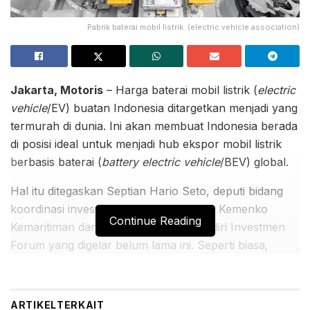
Pabrik baterai mobil listrik. (electric vehicle association)
Jakarta, Motoris
– Harga baterai mobil listrik (
electric
vehicle
/EV) buatan Indonesia ditargetkan menjadi yang
termurah di dunia. Ini akan membuat Indonesia berada
di posisi ideal untuk menjadi hub ekspor mobil listrik
berbasis baterai (
battery electric vehicle
/BEV) global.
Hal itu ditegaskan Septian Hario Seto, deputi bidang
koordinasi investasi dan pertambangan Kemenko
Continue Reading
Kemaritiman dan Investasi, dalam Mandiri Investmen
Forum yang digelar belum lama ini. Seperti biasa,
omongan Seto di forum itu dirangkum dalam laporan
riset Mandiri Sekuritas (Mansek) dan dikutip Motoris,
Selasa (7/2/2023).
ARTIKEL
TERKAIT