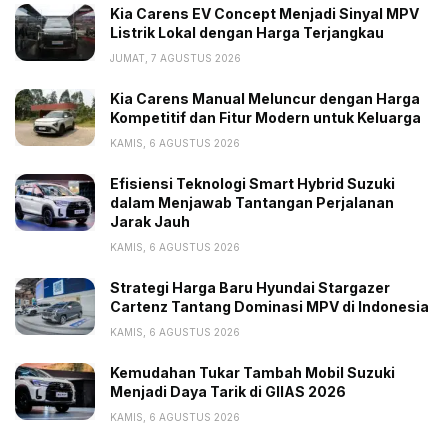
Kia Carens EV Concept Menjadi Sinyal MPV
Listrik Lokal dengan Harga Terjangkau
Tags:
Baterai EV Indonesia
Harga
Headline
JUMAT, 7 AGUSTUS 2026
Kemenko Marinves
Termurah di Dunia
Kia Carens Manual Meluncur dengan Harga
Kompetitif dan Fitur Modern untuk Keluarga
KAMIS, 6 AGUSTUS 2026
Efisiensi Teknologi Smart Hybrid Suzuki
dalam Menjawab Tantangan Perjalanan
Jarak Jauh
KAMIS, 6 AGUSTUS 2026
Strategi Harga Baru Hyundai Stargazer
Cartenz Tantang Dominasi MPV di Indonesia
KAMIS, 6 AGUSTUS 2026
Kemudahan Tukar Tambah Mobil Suzuki
Menjadi Daya Tarik di GIIAS 2026
KAMIS, 6 AGUSTUS 2026