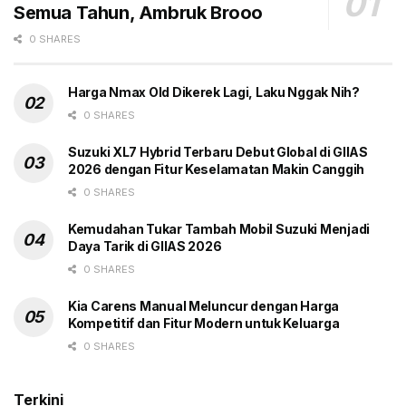
Semua Tahun, Ambruk Brooo
resmi dari Honda.
(gbr)
0 SHARES
Harga Nmax Old Dikerek Lagi, Laku Nggak Nih?
0 SHARES
Tags:
Fitur
Headline
Honda Jazz Facelift
Suzuki XL7 Hybrid Terbaru Debut Global di GIIAS
Honda Jazz RS Facelift
Jepang
Mesin hybrid
2026 dengan Fitur Keselamatan Makin Canggih
Spesifikasi
0 SHARES
Kemudahan Tukar Tambah Mobil Suzuki Menjadi
Daya Tarik di GIIAS 2026
0 SHARES
Kia Carens Manual Meluncur dengan Harga
Kompetitif dan Fitur Modern untuk Keluarga
0 SHARES
Terkini