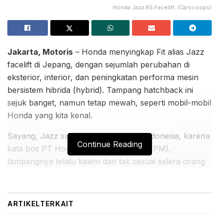
Honda Jazz RS Facelift. (Carscoops)
Jakarta, Motoris
– Honda menyingkap Fit alias Jazz
facelift di Jepang, dengan sejumlah perubahan di
eksterior, interior, dan peningkatan performa mesin
bersistem hibrida (hybrid). Tampang hatchback ini
sejuk banget, namun tetap mewah, seperti mobil-mobil
Honda yang kita kenal.
Sayang, Jazz sudah tak dijual lagi di Indonesia, karena
Continue Reading
kata bos PT Honda Prospect Motor (HPM),
tampangnya telalu kalem dan tak sesuai selera orang
sini. Rasanya beliau salah. Soalnya, penampakan Jazz
RS tak kalah dari City Hatchback yang dijual HPM,
malah lebih berkelas. Nggak percaya??? Silakan lihat
ARTIKEL
TERKAIT
dan nilai sendiri. Mudah-mudahan kita sepaham,