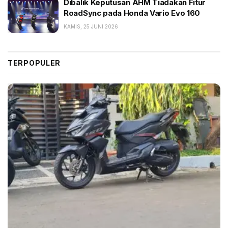
Dibalik Keputusan AHM Tiadakan Fitur
bahwa perubahan ini merupakan upaya perusahaan
RoadSync pada Honda Vario Evo 160
dalam memenuhi kebutuhan gaya hidup konsumen
KAMIS, 25 JUNI 2026
yang ingin tampil beda.
“Honda Monkey memang punya tempat istimewa bagi
TERPOPULER
mereka yang menganggap sepeda motor sebagai
bagian dari gaya hidup. Lewat warna dan motif jok
yang baru ini, kami ingin memberikan pilihan yang
lebih unik dan ikonik bagi konsumen yang ingin
mengekspresikan diri melalui motor hobi mereka,
sekaligus berani tampil unik, fun, dan fashionable” ujar
Octa, Jumat (3/7/2026).