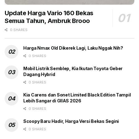
Update Harga Vario 160 Bekas
Semua Tahun, Ambruk Brooo
0 SHARES
Harga Nmax Old Dikerek Lagi, Laku Nggak Nih?
0 SHARES
Honda Monkey Banana Yellow. (AHM)
Mobil Listrik Semblep, Kia Ikutan Toyota Geber
Dagang Hybrid
Secara teknis, Honda Monkey masih mengandalkan
0 SHARES
mesin 125cc SOHC dengan teknologi PGM-FI yang
dipadukan dengan transmisi 5 percepatan. Performa
Kia Carens dan Sonet Limited Black Edition Tampil
ini dinilai cukup responsif untuk menunjang mobilitas di
Lebih Sangar di GIIAS 2026
perkotaan besar. Fitur premium seperti pencahayaan
0 SHARES
full LED dan panel meter digital turut disematkan untuk
Scoopy Baru Hadir, Harga Versi Bekas Segini
menjamin fungsionalitas berkendara di berbagai
0 SHARES
kondisi.