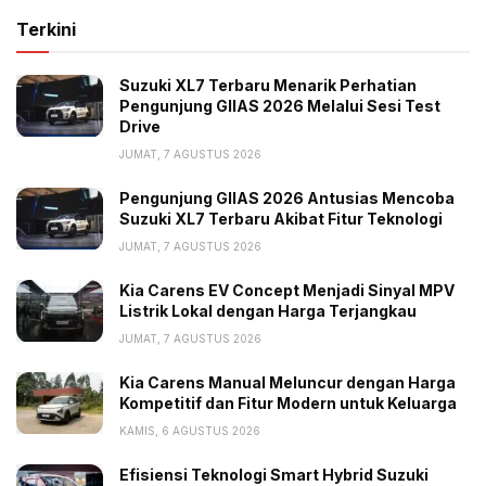
Kenyamanan tersebut didukung oleh penggunaan
Terkini
suspensi depan upside down dari Showa serta ban
berpola blok yang memberikan traksi maksimal.
Suzuki XL7 Terbaru Menarik Perhatian
Pengunjung GIIAS 2026 Melalui Sesi Test
Kombinasi dimensi compact dan bobot ringan tetap
Drive
menjadi nilai jual utama yang membuat motor ini
JUMAT, 7 AGUSTUS 2026
sangat mudah dikendalikan oleh pengendara di kota-
kota besar.
Pengunjung GIIAS 2026 Antusias Mencoba
Suzuki XL7 Terbaru Akibat Fitur Teknologi
Bagi konsumen yang tertarik meminang motor ikonik
JUMAT, 7 AGUSTUS 2026
ini, AHM menetapkan harga Honda Monkey sebesar
Kia Carens EV Concept Menjadi Sinyal MPV
Rp88. juta. Angka tersebut mencerminkan posisi
Listrik Lokal dengan Harga Terjangkau
Honda Monkey sebagai salah satu hobby bike
JUMAT, 7 AGUSTUS 2026
premium yang menawarkan eksklusivitas tinggi bagi
pemiliknya di tanah air.
Kia Carens Manual Meluncur dengan Harga
Kompetitif dan Fitur Modern untuk Keluarga
Tags:
Harga Honda Monkey
Headline
KAMIS, 6 AGUSTUS 2026
Honda Monkey
Motor Hobi
motor ikonik
Efisiensi Teknologi Smart Hybrid Suzuki