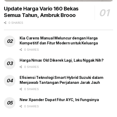
menyumbangkan 10% penjualan mobil global pada
Update Harga Vario 160 Bekas
2030. (gbr)
Semua Tahun, Ambruk Brooo
0 SHARES
Tags:
100%
2030
Batal
Headline
Mild hybrid
Kia Carens Manual Meluncur dengan Harga
Mobil Elektrifikasi
Mobil Listrik
PHEV
Volvo
Kompetitif dan Fitur Modern untuk Keluarga
0 SHARES
Harga Nmax Old Dikerek Lagi, Laku Nggak Nih?
0 SHARES
Efisiensi Teknologi Smart Hybrid Suzuki dalam
Menjawab Tantangan Perjalanan Jarak Jauh
0 SHARES
New Xpander Dapat Fitur AYC, Ini Fungsinya
0 SHARES