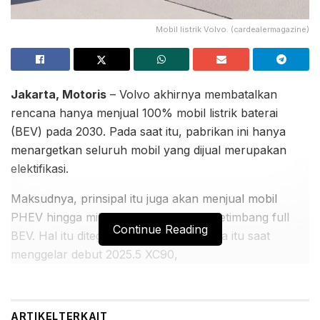
Mobil listrik Volvo. (cardealermagazine)
Jakarta, Motoris
– Volvo akhirnya membatalkan
rencana hanya menjual 100% mobil listrik baterai
(BEV) pada 2030. Pada saat itu, pabrikan ini hanya
menargetkan seluruh mobil yang dijual merupakan
elektifikasi.
Maksudnya, prinsipal itu juga akan menjual mobil
PHEV hingga mild hybrid pada 2030, ketimbang full
Continue Reading
BEV. Hal itu ditegaskan pabrikan Swedia itu saat
menggelar debut 2025.5 XC90,
BACA JUGA:
Pengunjung GIIAS 2026 Antusias Mencoba Suzuki
ARTIKEL
TERKAIT