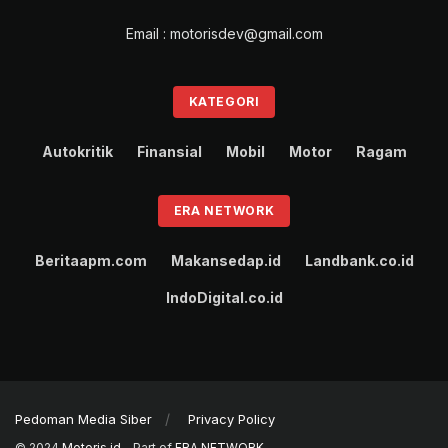
Email : motorisdev@gmail.com
KATEGORI
Autokritik
Finansial
Mobil
Motor
Ragam
ERA NETWORK
Beritaapm.com
Makansedap.id
Landbank.co.id
IndoDigital.co.id
Pedoman Media Siber
Privacy Policy
© 2024
Motoris.id
- Part of
ERA NETWORK