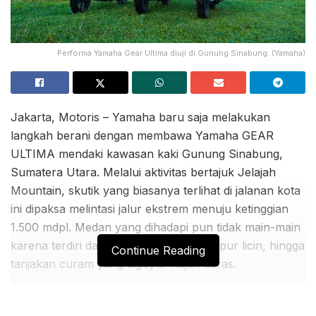
Performa Yamaha Gear Ultima diuji di Gunung Sinabung. (Yamaha)
Jakarta, Motoris – Yamaha baru saja melakukan
langkah berani dengan membawa Yamaha GEAR
ULTIMA mendaki kawasan kaki Gunung Sinabung,
Sumatera Utara. Melalui aktivitas bertajuk Jelajah
Mountain, skutik yang biasanya terlihat di jalanan kota
ini dipaksa melintasi jalur ekstrem menuju ketinggian
1.500 mdpl. Medan yang dihadapi pun tidak main-main
karena terdiri dari bebatuan besar, lumpur licin, hingga
Continue Reading
tanjakan curam yang diguyur hujan deras.
Langkah ini diambil untuk menguji sejauh mana
kekuatan komponen utama motor, terutama pada