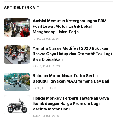
bagian rangka dan mesin. Joni Lie selaku General
ARTIKEL
TERKAIT
Manager Marketing & Promotion PT Alfa Scorpii
menjelaskan alasan di balik pengujian berat tersebut.
Ambisi Memutus Ketergantungan BBM
Fosil Lewat Motor Listrik Lokal
BACA JUGA:
Menghadapi Jalan Terjal
RABU, 22 JULI 2026
Ambisi Memutus Ketergantungan BBM Fosil Lewat
Motor Listrik Lokal Menghadapi Jalan Terjal
Yamaha Classy Modifest 2026 Buktikan
Bahwa Gaya Hidup dan Otomotif Tak Lagi
Yamaha Classy Modifest 2026 Buktikan Bahwa Gaya
Bisa Dipisahkan
Hidup dan Otomotif Tak Lagi Bisa Dipisahkan
KAMIS, 16 JULI 2026
Ratusan Motor Nmax Turbo Serbu Bedugul Rayakan
MAXI Yamaha Day Bali
Ratusan Motor Nmax Turbo Serbu
Bedugul Rayakan MAXI Yamaha Day Bali
“Aktivitas GEAR ULTIMA Jelajah Mountain ini secara
RABU, 15 JULI 2026
khusus kami adakan untuk kembali membuktikan
Honda Monkey Terbaru Tawarkan Gaya
skutik ini merupakan motor yang kuat, praktis, dan
Ikonik dengan Harga Premium bagi
selalu bisa menemani segala bentuk mobilitas
Pecinta Motor Hobi
pengendaranya berkat ragam fitur unggulan canggih
JUMAT, 3 JULI 2026