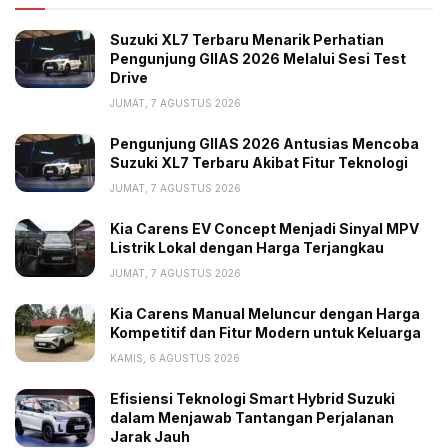
terasa seru dan nyaman buat healing tipis-tipis,”
ungkap Wanda Yudha.
Suzuki XL7 Terbaru Menarik Perhatian
Pengunjung GIIAS 2026 Melalui Sesi Test
Tags:
Gear Ultima
Headline
motor Yamaha
Drive
skutik 125 cc
Yamaha
Yamaha Gear Ultima
JUMAT, 7 AGUSTUS 2026
Pengunjung GIIAS 2026 Antusias Mencoba
Suzuki XL7 Terbaru Akibat Fitur Teknologi
JUMAT, 7 AGUSTUS 2026
Kia Carens EV Concept Menjadi Sinyal MPV
Listrik Lokal dengan Harga Terjangkau
JUMAT, 7 AGUSTUS 2026
Kia Carens Manual Meluncur dengan Harga
Kompetitif dan Fitur Modern untuk Keluarga
KAMIS, 6 AGUSTUS 2026
Efisiensi Teknologi Smart Hybrid Suzuki
dalam Menjawab Tantangan Perjalanan
Jarak Jauh