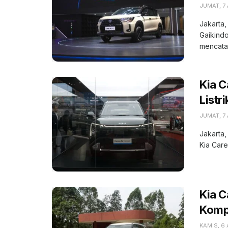
JUMAT, 7
Jakarta,
Gaikindo
mencatat
Kia C
Listr
JUMAT, 7
Jakarta,
Kia Care
Kia 
Kompe
KAMIS, 6