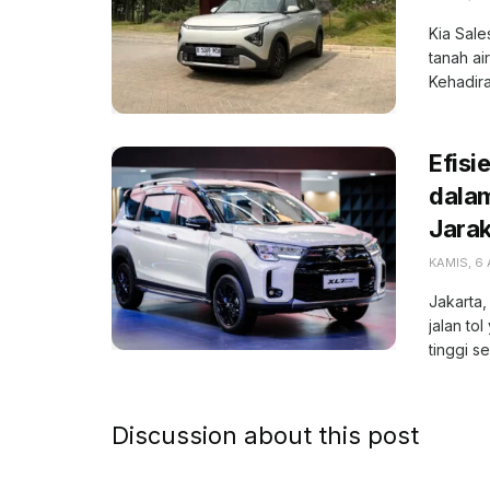
Kia Sale
tanah ai
Kehadiran
Efisi
dala
Jara
KAMIS, 6
Jakarta,
jalan to
tinggi se
Discussion about this post