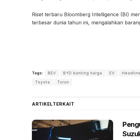
Riset terbaru Bloomberg Intelligence (BI) 
terbesar dunia tahun ini, mengalahkan barang
Tags:
BEV
BYD banting harga
EV
Headlin
Toyota
Turun
ARTIKEL
TERKAIT
Peng
Suzuk