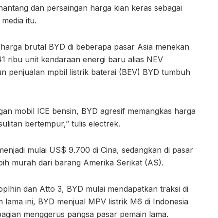
antang dan persaingan harga kian keras sebagai
media itu.
 harga brutal BYD di beberapa pasar Asia menekan
1 ribu unit kendaraan energi baru alias NEV
n penjualan mpbil listrik baterai (BEV) BYD tumbuh
an mobil ICE bensin, BYD agresif memangkas harga
litan bertempur,” tulis electrek.
njadi mulai US$ 9.700 di Cina, sedangkan di pasar
ebih murah dari barang Amerika Serikat (AS).
oplhin dan Atto 3, BYD mulai mendapatkan traksi di
m lama ini, BYD menjual MPV listrik M6 di Indonesia
bagian menggerus pangsa pasar pemain lama.