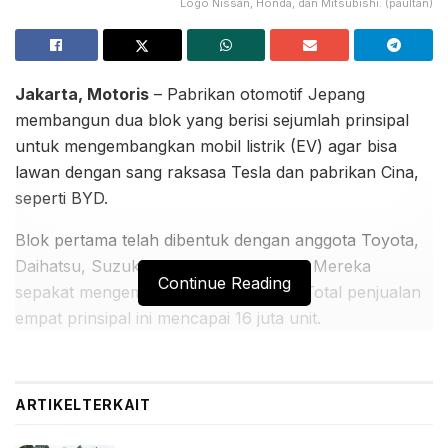
Logo Nissan, Honda, dan Mitsubishi. (paultan)
Jakarta, Motoris
– Pabrikan otomotif Jepang
membangun dua blok yang berisi sejumlah prinsipal
untuk mengembangkan mobil listrik (EV) agar bisa
lawan dengan sang raksasa Tesla dan pabrikan Cina,
seperti BYD.
Blok pertama telah dibentuk dengan anggota Toyota,
Daihatsu, Suzuki, Subaru, dan Mazda. Mereka
Continue Reading
sepakat mengembangkan EV bareng. Total penjualan
empat prinsipal ini mencapai 16 juta unit.
BACA JUGA:
Kia Carens Manual Meluncur dengan Harga
ARTIKEL
TERKAIT
Kompetitif dan Fitur Modern untuk Keluarga