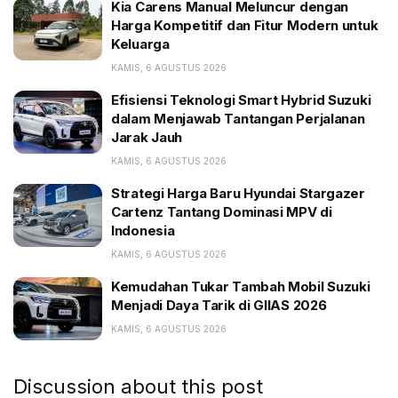
Efisiensi Teknologi Smart Hybrid Suzuki dalam
Kia Carens Manual Meluncur dengan
Menjawab Tantangan Perjalanan Jarak Jauh
Harga Kompetitif dan Fitur Modern untuk
Keluarga
Strategi Harga Baru Hyundai Stargazer Cartenz
Tantang Dominasi MPV di Indonesia
KAMIS, 6 AGUSTUS 2026
Efisiensi Teknologi Smart Hybrid Suzuki
Terbaru, Mitsubishi dikabarkan masuk blok Honda-
dalam Menjawab Tantangan Perjalanan
Jarak Jauh
Nissan yang fokus mengembangkan EV dan software
kecerdasan buatan (artificial intelligence/AI). Ini akan
KAMIS, 6 AGUSTUS 2026
membantu Mitsubishi mengurangi biaya litbang untuk
Strategi Harga Baru Hyundai Stargazer
membangun EV. Penjualan gabungan Nissan, Honda,
Cartenz Tantang Dominasi MPV di
Indonesia
dan Mitsubishi mencapai 8,35 juta unit setahun.
KAMIS, 6 AGUSTUS 2026
Berdasarkan laporan Carscoops, dikutip Selasa
Kemudahan Tukar Tambah Mobil Suzuki
(29/7/2024), blok Nissan-Honda diumumkan pada
Menjadi Daya Tarik di GIIAS 2026
Maret 2024. Bisa dipastikan tidak ada tukar guling
KAMIS, 6 AGUSTUS 2026
saham dalam blok ini. Titik utama blok ini adalah
kolaborasi menghasilkan EV dan AI.
Discussion about this post