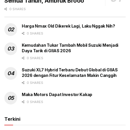
Semua Tahun, Ambruk Brooo
Headline
lawan BYD
Mitsubishi
Mobil Listrik
0 SHARES
Pabrikan Jepang
Harga Nmax Old Dikerek Lagi, Laku Nggak Nih?
0 SHARES
Kemudahan Tukar Tambah Mobil Suzuki Menjadi
Daya Tarik di GIIAS 2026
0 SHARES
Suzuki XL7 Hybrid Terbaru Debut Global di GIIAS
2026 dengan Fitur Keselamatan Makin Canggih
0 SHARES
Maka Motors Dapat Investor Kakap
0 SHARES
Terkini