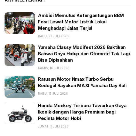
dikendarai.
Ambisi Memutus Ketergantungan BBM
BACA JUGA:
Fosil Lewat Motor Listrik Lokal
Menghadapi Jalan Terjal
Ambisi Memutus Ketergantungan BBM Fosil Lewat
Motor Listrik Lokal Menghadapi Jalan Terjal
RABU, 22 JULI 2026
Yamaha Classy Modifest 2026 Buktikan Bahwa Gaya
Yamaha Classy Modifest 2026 Buktikan
Hidup dan Otomotif Tak Lagi Bisa Dipisahkan
Bahwa Gaya Hidup dan Otomotif Tak Lagi
Bisa Dipisahkan
Ratusan Motor Nmax Turbo Serbu Bedugul Rayakan
MAXI Yamaha Day Bali
KAMIS, 16 JULI 2026
Ratusan Motor Nmax Turbo Serbu
Kabar terbaru, PT Astra Honda Motor (AHM)
Bedugul Rayakan MAXI Yamaha Day Bali
menghadirkan pilihan warna baru PCX 160, yakni
RABU, 15 JULI 2026
silver matte untuk tipe CBS, melengkapi merah, putih,
Honda Monkey Terbaru Tawarkan Gaya
hitam, dan biru matte yang telah hadir pada tipe CBS.
Ikonik dengan Harga Premium bagi
Adapun warna baru PCX 160 ABS adalah cokelat,
Pecinta Motor Hobi
melengkapi warna sebelumnya merah, putih, biru, dan
JUMAT, 3 JULI 2026
hitam dof.