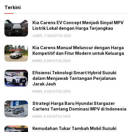
atau 60.000 km, garansi mesin selama tiga tahun atau
Terkini
36.000 km, garansi kelistrikan selama 1 tahun atau
12.000 km.
Kia Carens EV Concept Menjadi Sinyal MPV
Listrik Lokal dengan Harga Terjangkau
Harga PCX 160 CBS Rp 32,6 juta, sedangkan ABS Rp
JUMAT, 7 AGUSTUS 2026
36 juta, OTR Jakarta.
Kia Carens Manual Meluncur dengan Harga
Kompetitif dan Fitur Modern untuk Keluarga
KAMIS, 6 AGUSTUS 2026
Tags:
Honda PCX 160
Konsumsi Bensin
Efisiensi Teknologi Smart Hybrid Suzuki
Skutik Honda
Warna Baru
dalam Menjawab Tantangan Perjalanan
Jarak Jauh
KAMIS, 6 AGUSTUS 2026
Strategi Harga Baru Hyundai Stargazer
Cartenz Tantang Dominasi MPV di Indonesia
KAMIS, 6 AGUSTUS 2026
Kemudahan Tukar Tambah Mobil Suzuki