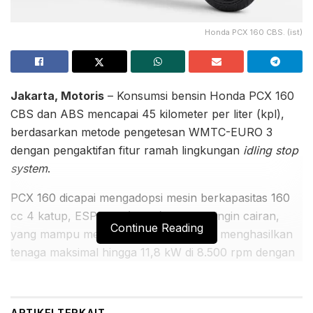
Honda PCX 160 CBS. (ist)
Jakarta, Motoris
– Konsumsi bensin Honda PCX 160
CBS dan ABS mencapai 45 kilometer per liter (kpl),
berdasarkan metode pengetesan WMTC-EURO 3
dengan pengaktifan fitur ramah lingkungan
idling stop
system
.
PCX 160 dicapai mengadopsi mesin berkapasitas 160
cc 4 katup, ESP plus (eSP+), berpendingin cairan,
Continue Reading
yang mampu mengurangi gesekan dan menghasilkan
tenaga maksimal hingga 11,8 kW di 8.500 rpm dengan
torsi puncak 14,7 Nm di 6500 rpm. Mesin ini dibekali
teknologi minim gesekan yang membuat PCX 160
mampu memberikan kesempurnaan puncak saat
ARTIKEL
TERKAIT