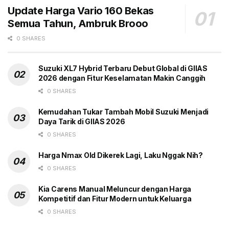
digital panelmeter yang canggih dan mudah dilihat
Update Harga Vario 160 Bekas
serta semua lampu LED menghadirkan kesan canggih,
Semua Tahun, Ambruk Brooo
mewah dan modern.
0 SHARES
Model ini juga didukung ban tubeless yang lebar
dengan ukuran ban depan 110/70-14 dan belakang
Suzuki XL7 Hybrid Terbaru Debut Global di GIIAS
2026 dengan Fitur Keselamatan Makin Canggih
130/70-13 melalui sentuhan desain velg Y shaped 5
0 SHARES
spoke dengan warna burnt titanium untuk tipe ABS.
Kemudahan Tukar Tambah Mobil Suzuki Menjadi
Dari segi keamanan fitur keselamatan seperti Anti-
Daya Tarik di GIIAS 2026
Lock Braking System (ABS) juga disematkan pada
0 SHARES
New Honda PCX160 yang mampu memberikan
Harga Nmax Old Dikerek Lagi, Laku Nggak Nih?
kenyamanan dan keamanan bagi pengendaranya
0 SHARES
dalam aktivitas harian maupun menjalankan hobi
berkendara dengan big scooter yang menyenangkan.
Kia Carens Manual Meluncur dengan Harga
Model ini juga dilengkapi dengan garansi rangka hingga
Kompetitif dan Fitur Modern untuk Keluarga
lima tahun tanpa batas jarak tempuh (kilometer),
0 SHARES
garansi komponen injeksi PGM-FI selama lima tahun