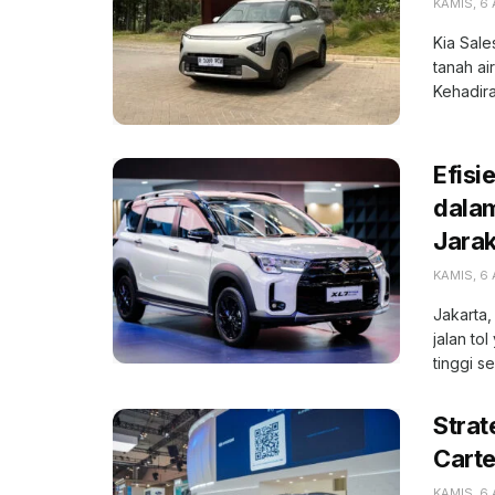
KAMIS, 6
Kia Sale
tanah ai
Kehadiran
Efisi
dala
Jara
KAMIS, 6
Jakarta,
jalan to
tinggi se
Strat
Carte
KAMIS, 6