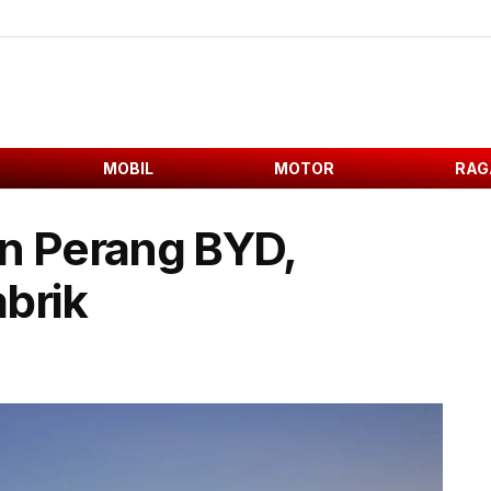
MOBIL
MOTOR
RAG
an Perang BYD,
brik