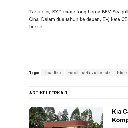
Tahun ini, BYD memotong harga BEV Seagull m
Cina. Dalam dua tahun ke depan, EV, kata CE
bensin.
Tags:
Headline
mobil listrik vs bensin
Niss
ARTIKEL
TERKAIT
Kia 
Kompe