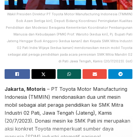
Wakil Presiden Direktur PT Toyota Motor Manufacturing Indonesia (TMMIN)
Bob Azam (ketiga kiri), Deputi Bidang Koordinasi Peningkatan Kualitas
Pendidikan dan Moderasi Beragama Kementerian Koordinator Pembangunan
Manusia dan Kebudayaan (PMK) Prof. Warsito (kedua kiri), Pj. Bupati Pati
Jateng Henggar Budi Anggoro (kedua kanan) dan Kepala SMK Mitra Industri
02 Pati Indra Wijaya (kedua kanan) mendonasikan mesin mobil Toyota
sebagai alat peraga pendidikan pada acara peresmian SMK Mitra Mandiri 02
di Pati Jawa Tengah, Kamis (20/7/2023). (ist)
Jakarta, Motoris
– PT Toyota Motor Manufacturing
Indonesia (TMMIN) mendonasikan dua unit mesin
mobil sebagai alat peraga pendidikan ke SMK Mitra
Industri 02 Pati, Jawa Tengah (Jateng), Kamis
(20/7/2023). Donasi mesin ke SMK Pati ini merupakan
aksi konkret Toyota memperkuat sumber daya
manusia (SDM) industri otomotif nasional.