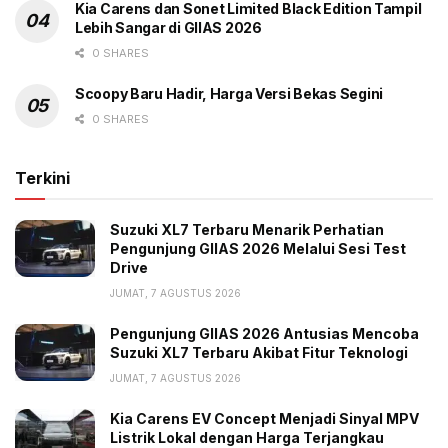
Kia Carens dan Sonet Limited Black Edition Tampil
Beragama Kementerian Koordinator Pembangunan
Lebih Sangar di GIIAS 2026
Manusia dan Kebudayaan (PMK) Warsito, Bupati Pati
0 SHARES
Jateng Henggar Budi Anggoro. (gbr)
Scoopy Baru Hadir, Harga Versi Bekas Segini
0 SHARES
Terkini
Tags:
Donasi Mesin
Jawa Tengah
Perkuat SDM Otomotif
Suzuki XL7 Terbaru Menarik Perhatian
Pengunjung GIIAS 2026 Melalui Sesi Test
PT Toyota Motor Manufacturing Indonesia (TMMIN)
Drive
SMK Mitra Industri 02 Pati
JUMAT, 7 AGUSTUS 2026
Pengunjung GIIAS 2026 Antusias Mencoba
Suzuki XL7 Terbaru Akibat Fitur Teknologi
JUMAT, 7 AGUSTUS 2026
Kia Carens EV Concept Menjadi Sinyal MPV
Listrik Lokal dengan Harga Terjangkau