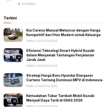
keringanan PKB. Terakhir, BEV mendapatkan insentif
0 SHARES
diskon PPN menjadi 1% dari tarif normal 11%.
(gbr)
Terkini
Kia Carens Manual Meluncur dengan Harga
Kompetitif dan Fitur Modern untuk Keluarga
KAMIS, 6 AGUSTUS 2026
Efisiensi Teknologi Smart Hybrid Suzuki
Tags:
Harga Mobil Hybrid
Headline
Rp 400 Juta
dalam Menjawab Tantangan Perjalanan
Toyota
Jarak Jauh
KAMIS, 6 AGUSTUS 2026
Strategi Harga Baru Hyundai Stargazer
Cartenz Tantang Dominasi MPV di Indonesia
KAMIS, 6 AGUSTUS 2026
Kemudahan Tukar Tambah Mobil Suzuki
Menjadi Daya Tarik di GIIAS 2026
KAMIS, 6 AGUSTUS 2026