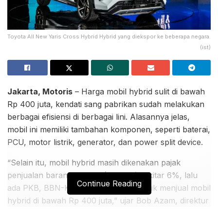
Toyota All New Yaris Cross Hybrid Hybrid yang diekspor ke beberapa negara.
(ist)
Jakarta, Motoris
– Harga mobil hybrid sulit di bawah
Rp 400 juta, kendati sang pabrikan sudah melakukan
berbagai efisiensi di berbagai lini. Alasannya jelas,
mobil ini memiliki tambahan komponen, seperti baterai,
PCU, motor listrik, generator, dan power split device.
“Selain itu, mobil hybrid masih dikenakan pajak
penjualan barang mewah (PPnBM) sekitar 6%, lalu
Continue Reading
ada PKB, BBN-KB, PPN. Jadi sulit untuk menjual mobil
hybrid di bawah Rp 400 juta,” ujar Bob Azam, direktur
PT Toyota Motor Manufacturing Indonesia (TMMIN),