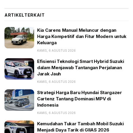
dalam sebuah kesempatan, beberapa waktu lalu.
ARTIKEL
TERKAIT
BACA JUGA:
Kia Carens Manual Meluncur dengan Harga
Kia Carens Manual Meluncur dengan
Kompetitif dan Fitur Modern untuk Keluarga
Harga Kompetitif dan Fitur Modern untuk
Keluarga
Efisiensi Teknologi Smart Hybrid Suzuki dalam
Menjawab Tantangan Perjalanan Jarak Jauh
KAMIS, 6 AGUSTUS 2026
Strategi Harga Baru Hyundai Stargazer Cartenz
Efisiensi Teknologi Smart Hybrid Suzuki
Tantang Dominasi MPV di Indonesia
dalam Menjawab Tantangan Perjalanan
Jarak Jauh
Itu sebabnya, dia menerangkan, mobil hybrid perlu
KAMIS, 6 AGUSTUS 2026
mendapatkan insentif tambahan agar harga jualnya
Strategi Harga Baru Hyundai Stargazer
turun di bawah Rp 400 juta. Bentuknya bisa berupa
Cartenz Tantang Dominasi MPV di
Indonesia
keringanan PPnBM, PKB, dan BBN. Ini layak
dipertimbangkan, mengingat mobil
hybrid
juga bisa
KAMIS, 6 AGUSTUS 2026
berkontribusi dalam menurunkan emisi karbon
Kemudahan Tukar Tambah Mobil Suzuki
dioksida.
Menjadi Daya Tarik di GIIAS 2026