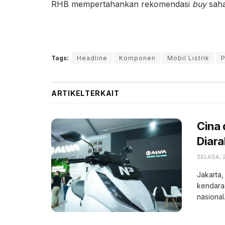
RHB mempertahankan rekomendasi
buy
saha
Tags:
Headline
Komponen
Mobil Listrik
P
ARTIKEL
TERKAIT
Cina 
Diar
SELASA, 
Jakarta,
kendaraa
nasional