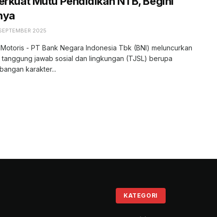
erkuat Mutu Pendidikan NTB, Begini
nya
 SEPTEMBER 2025
 Motoris - PT Bank Negara Indonesia Tbk (BNI) meluncurkan
 tanggung jawab sosial dan lingkungan (TJSL) berupa
angan karakter...
KATEGORI