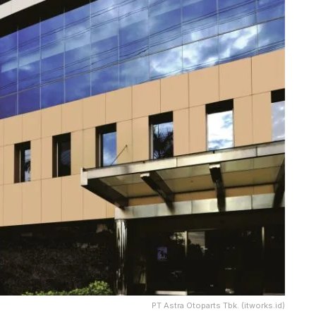
PT Astra Otoparts Tbk. (itworks.id)