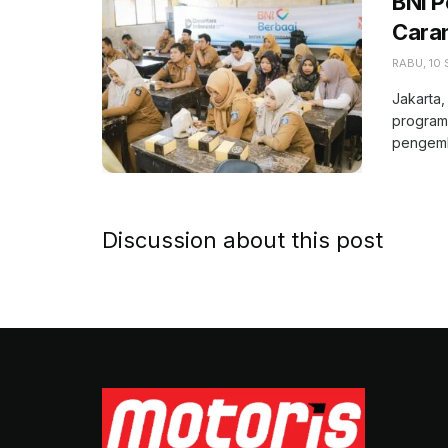
BNI P
Cara
RABU, 10
Jakarta,
program
pengemb
Discussion about this post