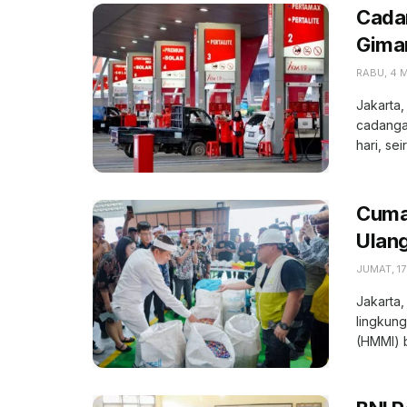
Cada
Gima
RABU, 4 
Jakarta,
cadangan
hari, seir
Cuma 
Ulang
JUMAT, 1
Jakarta,
lingkung
(HMMI) 