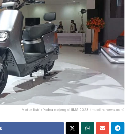
Motor listrik Yadea mejeng di IIMS 2023. (mobilinanews.com)
k