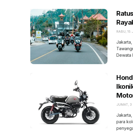
Ratu
Raya
RABU, 15 
Jakarta
Tawangm
Dewata Ba
Hond
Ikoni
Moto
JUMAT, 3 
Jakarta
para ko
penyega