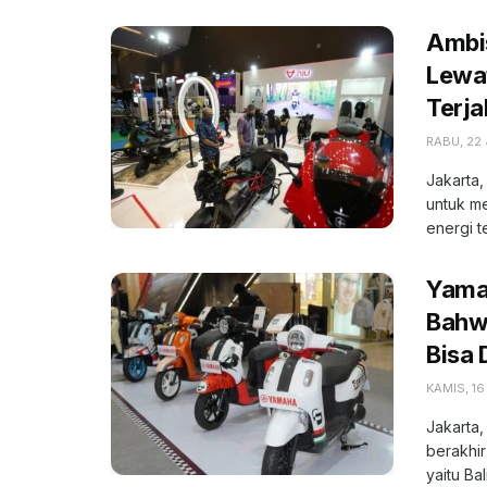
Ambi
Lewat
Terja
RABU, 22 
Jakarta
untuk m
energi t
Yama
Bahwa
Bisa 
KAMIS, 16
Jakarta,
berakhir
yaitu Bali,