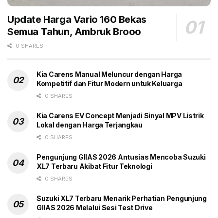
tahun, dengan keahlian di bidang mounting, fitting, dan
Update Harga Vario 160 Bekas
cetakan (molding) Mereka bertugas merakit Volta
Semua Tahun, Ambruk Brooo
dengan komponen impor agar sesuai kondisi lokal.
(gbr)
0 SHARES
Tags:
2022
Jumlah Dealer
Motor Listrik
Volta
Kia Carens Manual Meluncur dengan Harga
Kompetitif dan Fitur Modern untuk Keluarga
0 SHARES
Kia Carens EV Concept Menjadi Sinyal MPV Listrik
Lokal dengan Harga Terjangkau
0 SHARES
Pengunjung GIIAS 2026 Antusias Mencoba Suzuki
XL7 Terbaru Akibat Fitur Teknologi
0 SHARES
Suzuki XL7 Terbaru Menarik Perhatian Pengunjung
GIIAS 2026 Melalui Sesi Test Drive