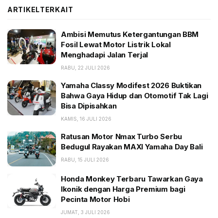
penjualan.
ARTIKEL
TERKAIT
BACA JUGA:
Ambisi Memutus Ketergantungan BBM
Fosil Lewat Motor Listrik Lokal
Ambisi Memutus Ketergantungan BBM Fosil Lewat
Menghadapi Jalan Terjal
Motor Listrik Lokal Menghadapi Jalan Terjal
RABU, 22 JULI 2026
Yamaha Classy Modifest 2026 Buktikan Bahwa Gaya
Hidup dan Otomotif Tak Lagi Bisa Dipisahkan
Yamaha Classy Modifest 2026 Buktikan
Bahwa Gaya Hidup dan Otomotif Tak Lagi
Ratusan Motor Nmax Turbo Serbu Bedugul Rayakan
Bisa Dipisahkan
MAXI Yamaha Day Bali
KAMIS, 16 JULI 2026
“Dengan tambahan dealer, konsumen akan
Ratusan Motor Nmax Turbo Serbu
dimudahkan dalam membeli motor listrik,” tulos broker
Bedugul Rayakan MAXI Yamaha Day Bali
itu, belum lama ini.
RABU, 15 JULI 2026
Honda Monkey Terbaru Tawarkan Gaya
Catatan Motoris, PT M Cash Integrasi Tbk (MCAS)
Ikonik dengan Harga Premium bagi
melalui PT Energi Selalu Baru (ESB) memegang 51%
Pecinta Motor Hobi
saham Volta Indonesia. M Cash masuk ESB melalui
JUMAT, 3 JULI 2026
tiga anak usahanya, yakni NCFX, TFAS, dan DMMX