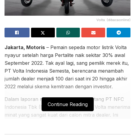
Volta. (dibacaonline)
Jakarta, Motoris
– Pemain sepeda motor listrik Volta
nyayur setelah harga Pertalite naik sekitar 30% awal
September 2022. Tak ayal lagi, sang pemilik merek itu,
PT Volta Indonesia Semesta, berencana menambah
jumlah dealer menjadi 100 dari saat ini 20 hingga akhir
2022 melalui skema kemitraan dengan investor.
Dalam laporan riset BRI Danareksa tentang PT NFC
Continue Reading
Indonesia Tbk (NFCX), belum lama ini, Volta menerima
minat yang sangat kuat dari calon mitra dealer. Ini
sejalan dengan rencana pendiri Volta untuk
menambah jumlah dealer demi memperluas saluran