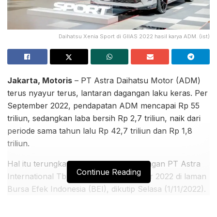
Daihatsu Xenia Sport di GIIAS 2022 hasil karya ADM. (ist)
Jakarta, Motoris
– PT Astra Daihatsu Motor (ADM)
terus nyayur terus, lantaran dagangan laku keras. Per
September 2022, pendapatan ADM mencapai Rp 55
triliun, sedangkan laba bersih Rp 2,7 triliun, naik dari
periode sama tahun lalu Rp 42,7 triliun dan Rp 1,8
triliun.
Hal itu terungkap dalam laporan keuangan PT Astra
Continue Reading
International Tbk (ASII) per September 2022 di laman
Bursa Efek Indonesia (BEI), dikutip Selasa (1/11/2022).
Astra adalah pemegang 31,87% saham ADM,
produsen mobil Toyota dan Daihatsu di Indonesia