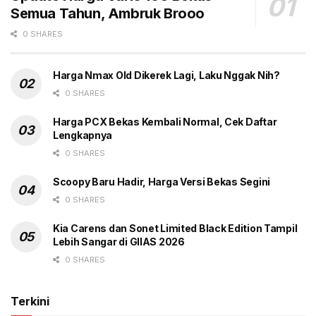
customer relations division head PT Astra International
Semua Tahun, Ambruk Brooo
Daihatsu Sales Operation (AI-DSO).
0 SHARES
Harga Nmax Old Dikerek Lagi, Laku Nggak Nih?
Tags:
ADM
Headline
Laba Bersih
Pendapatan
0 SHARES
PT Astra Daihatsy Motor
September 2022
Harga PCX Bekas Kembali Normal, Cek Daftar
Lengkapnya
0 SHARES
Scoopy Baru Hadir, Harga Versi Bekas Segini
0 SHARES
Kia Carens dan Sonet Limited Black Edition Tampil
Lebih Sangar di GIIAS 2026
0 SHARES
Terkini