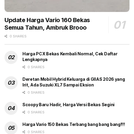
mengurangi kompleksitas mobil, dan bahan baku yang
sudah diproduksi massal demi menyunat biaya.
Update Harga Vario 160 Bekas
Autoevolution menilai, mobil Tesla seharga US$ 25
Semua Tahun, Ambruk Brooo
ribu sangat masuk akal. Sebab, jika menilik sejarah,
0 SHARES
harga model 3 awalnya diduga US$ 35 ribu ketika
akan dirilis. Namun, tiba-tiba harga mobil ini
membubung menjadi US$ 47 ribu alias Rp 700 jutaan.
Harga PCX Bekas Kembali Normal, Cek Daftar
Lengkapnya
Ya kita lihat saja nanti.
(gbr)
0 SHARES
Deretan Mobil Hybrid Keluarga di GIIAS 2026 yang
Irit, Ada Suzuki XL7 Sampai Eksion
0 SHARES
Tags:
Di Bawah Rp 400 Juta
Headline
Scoopy Baru Hadir, Harga Versi Bekas Segini
Mobil Listrik Murah
Tesla
0 SHARES
Harga Vario 150 Bekas Terbang bang bang bang!!!!
0 SHARES