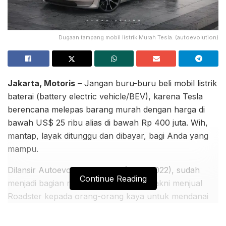
Dugaan tampang mobil listrik Murah Tesla. (autoevolution)
Jakarta, Motoris
– Jangan buru-buru beli mobil listrik
baterai (battery electric vehicle/BEV), karena Tesla
berencana melepas barang murah dengan harga di
bawah US$ 25 ribu alias di bawah Rp 400 juta. Wih,
mantap, layak ditunggu dan dibayar, bagi Anda yang
mampu.
Dilansir Autoevolution, Jumat (21/10/2022), sudah
Continue Reading
menjadi bagian rencana bisnis Tesla, yakni menjual
Roadster kepada orang-orang kaya untuk mendanai
pengembangan BEV dengan harga terjangkau, seperti
Model S.