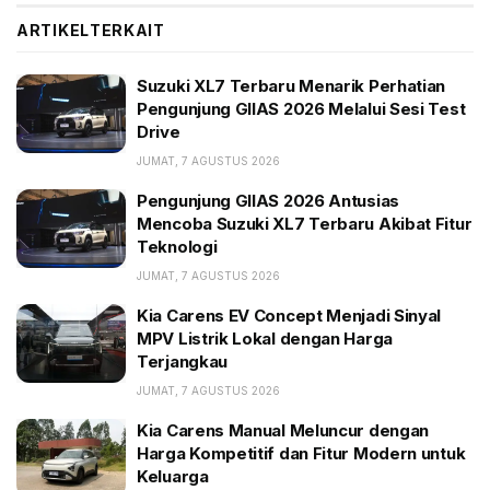
ARTIKEL
TERKAIT
BACA JUGA:
Suzuki XL7 Terbaru Menarik Perhatian Pengunjung
Suzuki XL7 Terbaru Menarik Perhatian
GIIAS 2026 Melalui Sesi Test Drive
Pengunjung GIIAS 2026 Melalui Sesi Test
Drive
Pengunjung GIIAS 2026 Antusias Mencoba Suzuki
XL7 Terbaru Akibat Fitur Teknologi
JUMAT, 7 AGUSTUS 2026
Kia Carens EV Concept Menjadi Sinyal MPV Listrik
Pengunjung GIIAS 2026 Antusias
Lokal dengan Harga Terjangkau
Mencoba Suzuki XL7 Terbaru Akibat Fitur
Teknologi
Selepas itu, Tesla kini mempertimbangkan menjual
JUMAT, 7 AGUSTUS 2026
BEV dengan harga murah, yang dari rumor beredar
Kia Carens EV Concept Menjadi Sinyal
dibanderol US$ 25 ribu alias Rp 397 juta atau di
MPV Listrik Lokal dengan Harga
Terjangkau
bawah Rp 400 juta. Tesla kini dalam posisi yang bagus
untuk mewujudkan ambisi itu. Soalnya, margin laba
JUMAT, 7 AGUSTUS 2026
usaha Tesla sangat besar, 17,2% kuartal III tahun ini,
Kia Carens Manual Meluncur dengan
tertinggi dibandingkan seluruh pabrikan otomotif
Harga Kompetitif dan Fitur Modern untuk
Keluarga
sejagat.