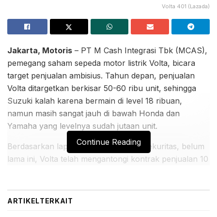
Volta 401 (Lazada)
Jakarta, Motoris
– PT M Cash Integrasi Tbk (MCAS),
pemegang saham sepeda motor listrik Volta, bicara
target penjualan ambisius. Tahun depan, penjualan
Volta ditargetkan berkisar 50-60 ribu unit, sehingga
Suzuki kalah karena bermain di level 18 ribuan,
namun masih sangat jauh di bawah Honda dan
Yamaha yang levelnya sudah jutaan unit.
Continue Reading
Berdasarkan laporan riset Trimegah Sekuritas, belum
lama ini, Volta telah mengantongi kontrak penjualan 10
ribu unit untuk model Volta 401 dengan SiCepat,
Desember 2021. Dari jumlah itu, sebanyak 3.000 unit
telah dipasok, sedangkan sisanya dikirim akhir 2022.
ARTIKEL
TERKAIT
Motor itu digunakan oleh para kurir untuk mengantar