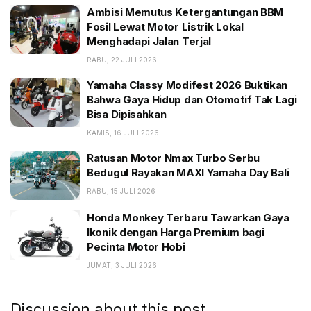
paket.
Ambisi Memutus Ketergantungan BBM
Fosil Lewat Motor Listrik Lokal
BACA JUGA:
Menghadapi Jalan Terjal
RABU, 22 JULI 2026
Ambisi Memutus Ketergantungan BBM Fosil Lewat
Motor Listrik Lokal Menghadapi Jalan Terjal
Yamaha Classy Modifest 2026 Buktikan
Bahwa Gaya Hidup dan Otomotif Tak Lagi
Yamaha Classy Modifest 2026 Buktikan Bahwa Gaya
Bisa Dipisahkan
Hidup dan Otomotif Tak Lagi Bisa Dipisahkan
KAMIS, 16 JULI 2026
Ratusan Motor Nmax Turbo Serbu Bedugul Rayakan
MAXI Yamaha Day Bali
Ratusan Motor Nmax Turbo Serbu
Bedugul Rayakan MAXI Yamaha Day Bali
“Selanjutnya, pada 2023, Volta menargetkan penjualan
RABU, 15 JULI 2026
berkisar 50-60 ribu unit,” tulis Trimegah.
Honda Monkey Terbaru Tawarkan Gaya
Saat ini, terdapat 234 battery replacement system
Ikonik dengan Harga Premium bagi
(SGB) Volta, di mana 170 sudah beroperasi. Di stasiun
Pecinta Motor Hobi
ini, baterai motor bisa ditukar. 2023, Volta
JUMAT, 3 JULI 2026
menargetkan memiliki 600 SGB.
Discussion about this post
Trimegah percaya, dukungan kuat pemerintah