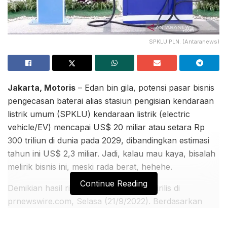
SPKLU PLN. (Antaranews)
Jakarta, Motoris
– Edan bin gila, potensi pasar bisnis
pengecasan baterai alias stasiun pengisian kendaraan
listrik umum (SPKLU) kendaraan listrik (electric
vehicle/EV) mencapai US$ 20 miliar atau setara Rp
300 triliun di dunia pada 2029, dibandingkan estimasi
tahun ini US$ 2,3 miliar. Jadi, kalau mau kaya, bisalah
melirik bisnis ini, meski rada berat, hehehe.
Continue Reading
Demikian hasil riset Component yang dirilis di
prnewswire.com, Selasa (21/9/2022). Berdasarkan
riset itu CAGR pasar SPKLU dunia mencapai 36%