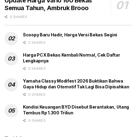
Update Harga Vario 160 Bekas
Semua Tahun, Ambruk Brooo
penting pasar EV Eropa, yakni Prancis, Jerman,
Belanda, Norwegia, dan Inggris Raya. (gbr)
0 SHARES
Tags:
EV
Headline
Mobil Listrik
Potensi Pasar
Scoopy Baru Hadir, Harga Versi Bekas Segini
Riset Component
SPKLU
Stasiun Pengecasan
0 SHARES
Harga PCX Bekas Kembali Normal, Cek Daftar
Lengkapnya
0 SHARES
Yamaha Classy Modifest 2026 Buktikan Bahwa
Gaya Hidup dan Otomotif Tak Lagi Bisa Dipisahkan
0 SHARES
Kondisi Keuangan BYD Disebut Berantakan, Utang
Tembus Rp 1.300 Triliun
0 SHARES