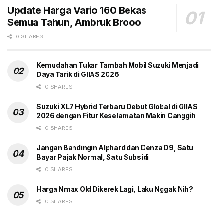
Naik
Penjualan Mitsubishi
Suzuki
Update Harga Vario 160 Bekas
Semua Tahun, Ambruk Brooo
0 SHARES
Kemudahan Tukar Tambah Mobil Suzuki Menjadi
Daya Tarik di GIIAS 2026
0 SHARES
Suzuki XL7 Hybrid Terbaru Debut Global di GIIAS
2026 dengan Fitur Keselamatan Makin Canggih
0 SHARES
Jangan Bandingin Alphard dan Denza D9, Satu
Bayar Pajak Normal, Satu Subsidi
0 SHARES
Harga Nmax Old Dikerek Lagi, Laku Nggak Nih?
0 SHARES