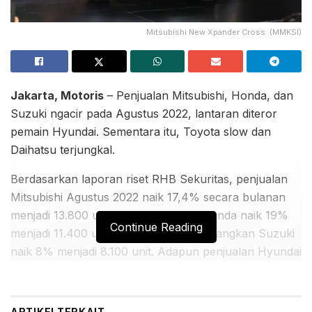
Mitsubishi New Xpander Cross. (MMKSI)
Jakarta, Motoris
– Penjualan Mitsubishi, Honda, dan
Suzuki ngacir pada Agustus 2022, lantaran diteror
pemain Hyundai. Sementara itu, Toyota slow dan
Daihatsu terjungkal.
Berdasarkan laporan riset RHB Sekuritas, penjualan
Mitsubishi Agustus 2022 naik 17,4% secara bulanan
menjadi 13.800 unit dari 11.800 unit, Honda naik 19%
Continue Reading
menjadi 11.400 unit dari 9.600 unit, sedangkan Suzuki
naik 8% menjadi 8.100 unit. Adapun penjualan Hyundai
meroket 152% menjadi 5.700 unit, tertinggi di antara
seluruh merek yang ada di Indonesia.
ARTIKEL
TERKAIT