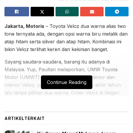
Jakarta, Motoris
– Toyota Veloz dua warna alias two
tone ternyata ada, dengan opsi warna biru metalik dan
atap hitam serta siliver dan atap hitam. Kombinasi ini
bikin Veloz terlihat keren dan kekinian banget.
Sayang saudara-saudara, barang itu adanya di
Malaysia. Yup, Paultan melaporkan, UMW Toyota
Motor (UMWT) telah menampilkan eksterior dan
Continue Reading
interior Veloz, yang dilepas di Indonesia akhir tahun
lalu tanpa pilihan dua warna. Order Veloz di Negeri
Jiran sudah dibuka 24 Juni 2022 dengan estimasi
harga varian otomatis 95 ribu ringgit alias Rp 313
jutaaan.
ARTIKEL
TERKAIT
BACA JUGA: