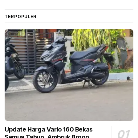
TERPOPULER
Toyota Veloz untuk pasar Malaysia. (Paultan)
Di Indonesia, Veloz dibikin PT Toyota Motor
Manufacturing Indonesia (TMMIN), sedangkan
saudaranya Avanza oleh PT Astra Daihatsu Motor
(ADM). Ini sekaligus menegaskan pemisahan Veloz
dan Avanza, yang tadinya satu model.
Veloz, kata sohib Motoris di Toyota Astra Motor
(TAM), tadinya sempat mengungguli Avanza dalam hal
penjualan. Namun, makin ke sini, Avanza membabat
Veloz.
“Maklum, sob. Kalau Avanza pasarnya memang
LMPV, sedangkan Veloz sebenarnya lebih ke pemburu
Update Harga Vario 160 Bekas
Innova, namun duitnya belum cukup,” seloroh dia.
Semua Tahun, Ambruk Brooo