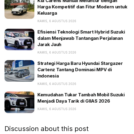
Kia Carens Manual Meluncur dengan
Harga Kompetitif dan Fitur Modern untuk
Kia Carens Manual Meluncur dengan Harga
Keluarga
Kompetitif dan Fitur Modern untuk Keluarga
KAMIS, 6 AGUSTUS 2026
Efisiensi Teknologi Smart Hybrid Suzuki dalam
Menjawab Tantangan Perjalanan Jarak Jauh
Efisiensi Teknologi Smart Hybrid Suzuki
dalam Menjawab Tantangan Perjalanan
Strategi Harga Baru Hyundai Stargazer Cartenz
Jarak Jauh
Tantang Dominasi MPV di Indonesia
KAMIS, 6 AGUSTUS 2026
Mesinnya 2NR-VE, 1,5 liter, NA, empat silinder, bensin,
Strategi Harga Baru Hyundai Stargazer
105 hp dan torsi 138 Nm, yang dikirim ke roda depan
Cartenz Tantang Dominasi MPV di
Indonesia
dengan transmisi CVT. Selain opsi dua warna, Veloz di
Malaysia tersedia dalam warna merah, hitam, dan
KAMIS, 6 AGUSTUS 2026
putih.
Kemudahan Tukar Tambah Mobil Suzuki
Menjadi Daya Tarik di GIIAS 2026
KAMIS, 6 AGUSTUS 2026
Discussion about this post