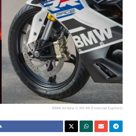
BMW All New G 310 RR (Financial Express)
k