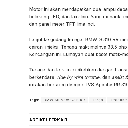
Motor ini akan mendapatkan dua lampu depa
belakang LED, dan lain-lain. Yang menarik,
dan panel meter TFT lima inci.
Lanjut ke gudang tenaga, BMW G 310 RR memak
cairan, injeksi. Tenaga maksimalnya 33,5 bh
Kencanglah ini. Lumayan buat beset metik-m
Tenaga dan torsi ini dinikahkan dengan trans
berkendara,
ride by wire throttle
, dan
assist &
ini akan bersaing dengan TVS Apache RR 31
Tags:
BMW All New G310RR
Harga
Headline
ARTIKEL
TERKAIT