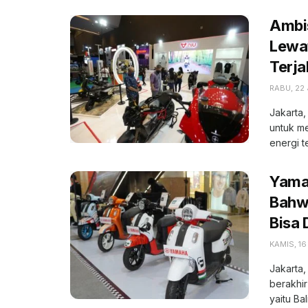
Ambi
Lewat
Terja
RABU, 22 
Jakarta
untuk m
energi t
Yama
Bahwa
Bisa 
KAMIS, 16
Jakarta,
berakhir
yaitu Bali,