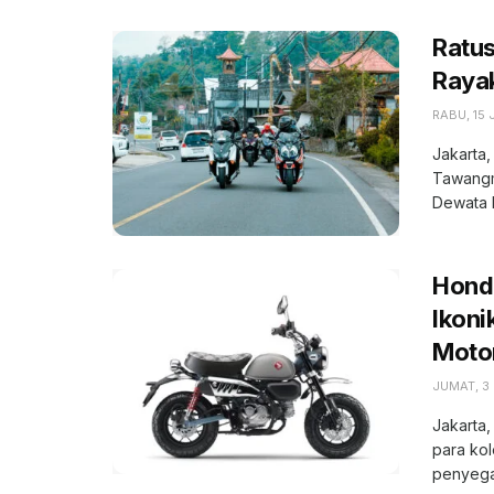
Ratu
Raya
RABU, 15 
Jakarta
Tawangm
Dewata Ba
Hond
Ikoni
Moto
JUMAT, 3 
Jakarta
para ko
penyega