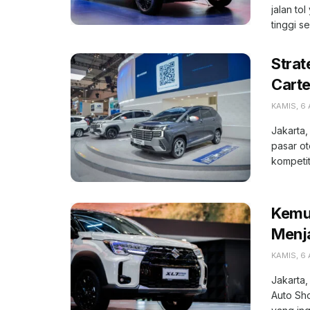
jalan to
tinggi se
Strat
Carte
KAMIS, 6
Jakarta,
pasar o
kompetiti
Kemu
Menja
KAMIS, 6
Jakarta,
Auto Sh