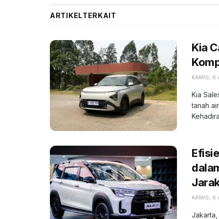
ARTIKEL
TERKAIT
Kia 
Kompe
KAMIS, 6
Kia Sale
tanah ai
Kehadiran
Efisi
dala
Jara
KAMIS, 6
Jakarta,