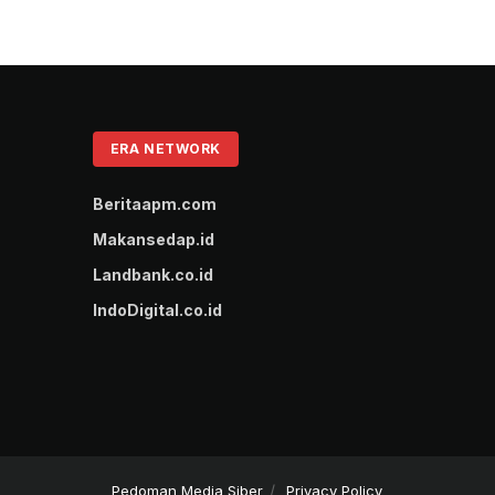
ERA NETWORK
Beritaapm.com
Makansedap.id
Landbank.co.id
IndoDigital.co.id
Pedoman Media Siber
Privacy Policy