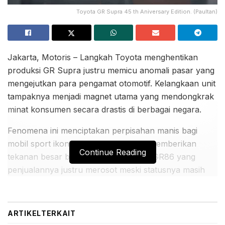
Toyota GR Supra 45 th Aniversary Edition. (Paultan)
Jakarta, Motoris – Langkah Toyota menghentikan
produksi GR Supra justru memicu anomali pasar yang
mengejutkan para pengamat otomotif. Kelangkaan unit
tampaknya menjadi magnet utama yang mendongkrak
minat konsumen secara drastis di berbagai negara.
Fenomena ini menciptakan perpisahan manis bagi
mobil sport ikonik tersebut sekaligus memberikan
Continue Reading
tekanan besar bagi saudaranya yakni GR86 yang
penjualannya justru merosot meski statusnya masih
terus diproduksi.
BACA JUGA:
ARTIKEL
TERKAIT