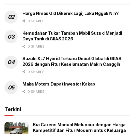
perusahaan. Beberapa model seperti RAV4 Hybrid dan
Harga Nmax Old Dikerek Lagi, Laku Nggak Nih?
Highlander Hybrid mencatatkan rekor pertumbuhan
0 SHARES
positif yang sangat kuat. Sementara itu unit 4Runner
melesat hingga 141 persen dan sedan legendaris
Kemudahan Tukar Tambah Mobil Suzuki Menjadi
Camry tetap menjadi primadona dengan kenaikan 15,3
Daya Tarik di GIIAS 2026
persen yang membuktikan kepercayaan konsumen
0 SHARES
terhadap reliabilitas merek ini masih sangat tinggi di
Suzuki XL7 Hybrid Terbaru Debut Global di GIIAS
pasar global.
2026 dengan Fitur Keselamatan Makin Canggih
0 SHARES
Tags:
GR 86
GR Supra
Headline
Toyota
Toyota GR Supra
Maka Motors Dapat Investor Kakap
0 SHARES
Terkini
Kia Carens Manual Meluncur dengan Harga
Kompetitif dan Fitur Modern untuk Keluarga