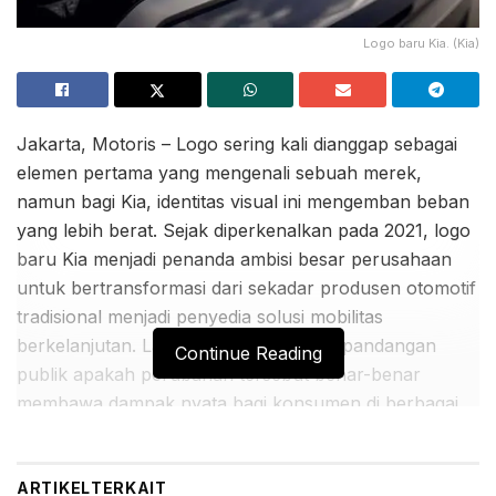
Logo baru Kia. (Kia)
Jakarta, Motoris – Logo sering kali dianggap sebagai
elemen pertama yang mengenali sebuah merek,
namun bagi Kia, identitas visual ini mengemban beban
yang lebih berat. Sejak diperkenalkan pada 2021, logo
baru Kia menjadi penanda ambisi besar perusahaan
untuk bertransformasi dari sekadar produsen otomotif
tradisional menjadi penyedia solusi mobilitas
berkelanjutan. Langkah ini menantang pandangan
Continue Reading
publik apakah perubahan tersebut benar-benar
membawa dampak nyata bagi konsumen di berbagai
kota besar atau sekadar penyegaran tampilan.
Transformasi global ini menempatkan manusia sebagai
ARTIKEL
TERKAIT