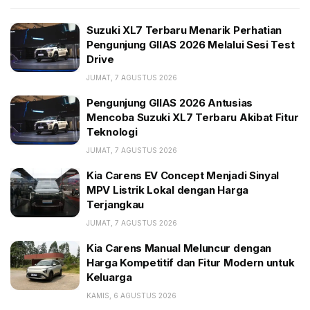
pusat dari setiap inovasi. Kia meyakini bahwa mobilitas
harus mampu menghubungkan masyarakat dengan
Suzuki XL7 Terbaru Menarik Perhatian
lingkungan secara lebih bermakna. Hal ini dipertegas
Pengunjung GIIAS 2026 Melalui Sesi Test
Drive
melalui slogan global Movement that inspires yang
mengiringi kehadiran logo tersebut. Kia mencoba
JUMAT, 7 AGUSTUS 2026
meyakinkan pasar bahwa pergerakan bukan sekadar
Pengunjung GIIAS 2026 Antusias
berpindah tempat, melainkan sarana untuk
Mencoba Suzuki XL7 Terbaru Akibat Fitur
Teknologi
menghadirkan inspirasi dan membuka berbagai
kemungkinan baru dalam kehidupan sehari-hari.
JUMAT, 7 AGUSTUS 2026
Kia Carens EV Concept Menjadi Sinyal
BACA JUGA:
MPV Listrik Lokal dengan Harga
Terjangkau
Suzuki XL7 Terbaru Menarik Perhatian Pengunjung
GIIAS 2026 Melalui Sesi Test Drive
JUMAT, 7 AGUSTUS 2026
Pengunjung GIIAS 2026 Antusias Mencoba Suzuki
Kia Carens Manual Meluncur dengan
XL7 Terbaru Akibat Fitur Teknologi
Harga Kompetitif dan Fitur Modern untuk
Keluarga
Kia Carens EV Concept Menjadi Sinyal MPV Listrik
Lokal dengan Harga Terjangkau
KAMIS, 6 AGUSTUS 2026