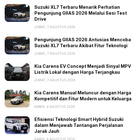
berinovasi.
Suzuki XL7 Terbaru Menarik Perhatian
Pengunjung GIIAS 2026 Melalui Sesi Test
Kehadiran identitas visual ini kini tersebar di berbagai
Drive
lini produk dan layanan Kia secara konsisten. Di
JUMAT, 7 AGUSTUS 2026
tengah persaingan industri yang semakin ketat, Kia
berupaya membuktikan bahwa setiap elemen dalam
Pengunjung GIIAS 2026 Antusias Mencoba
Suzuki XL7 Terbaru Akibat Fitur Teknologi
logo tersebut adalah janji untuk menghadirkan
pengalaman berkendara yang lebih baik dan
JUMAT, 7 AGUSTUS 2026
berkelanjutan bagi konsumen di seluruh dunia
Kia Carens EV Concept Menjadi Sinyal MPV
termasuk Indonesia.
Listrik Lokal dengan Harga Terjangkau
JUMAT, 7 AGUSTUS 2026
Tags:
Headline
Kia
Logo baru Kia
Kia Carens Manual Meluncur dengan Harga
produsen otomotif
produsen otomtotif
Kompetitif dan Fitur Modern untuk Keluarga
KAMIS, 6 AGUSTUS 2026
Efisiensi Teknologi Smart Hybrid Suzuki
dalam Menjawab Tantangan Perjalanan
Jarak Jauh
KAMIS, 6 AGUSTUS 2026