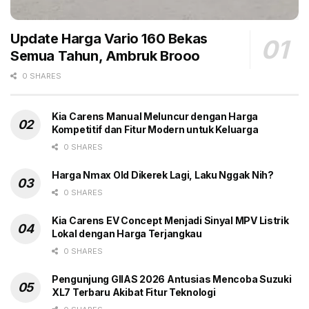
Senin (2/2/2026).
Kemitraan strategis ini disambut positif oleh Hendy
Update Harga Vario 160 Bekas
Djauw selaku Owner dan Chief Executive Officer PT
Semua Tahun, Ambruk Brooo
Tumbuh Jagat Motor yang melihat potensi besar pada
0 SHARES
merek tersebut untuk jangka panjang. Hendy Djauw
mengungkapkan “Kami sangat optimis menjalin
Kia Carens Manual Meluncur dengan Harga
kemitraan strategis bersama BAIC Indonesia. Kami
Kompetitif dan Fitur Modern untuk Keluarga
melihat BAIC sebagai brand dengan kualitas produk
0 SHARES
dan sejarah korporasi yang kuat serta portofolio
produk yang kompetitif, sangat relevan untuk investasi
Harga Nmax Old Dikerek Lagi, Laku Nggak Nih?
jangka panjang. Secara khusus, kami yakin karakter
0 SHARES
produk-produk BAIC sangat sesuai dengan kebutuhan
Kia Carens EV Concept Menjadi Sinyal MPV Listrik
dan profil konsumen di wilayah Jabodetabek
Lokal dengan Harga Terjangkau
khususnya Bekasi, baik dari sisi desain, teknologi,
0 SHARES
maupun value yang ditawarkan.”
Pengunjung GIIAS 2026 Antusias Mencoba Suzuki
Dealer ini berdiri di atas lahan seluas 864 meter
XL7 Terbaru Akibat Fitur Teknologi