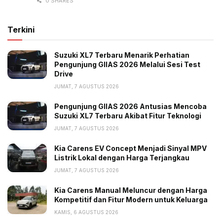
persegi dengan bangunan dua lantai yang dirancang
0 SHARES
untuk kenyamanan pelanggan. Fasilitas showroom
mampu menampung hingga enam unit kendaraan
Terkini
display serta didukung area bengkel yang memiliki
kapasitas empat unit kendaraan. Sebagai nilai tambah
Suzuki XL7 Terbaru Menarik Perhatian
Pengunjung GIIAS 2026 Melalui Sesi Test
konsumen akan mendapatkan layanan purna jual
Drive
berupa gratis perawatan selama empat tahun serta
JUMAT, 7 AGUSTUS 2026
garansi produk hingga lima tahun.
Pengunjung GIIAS 2026 Antusias Mencoba
Tags:
BAIC
BAIC Indonesia
dealer resmi
Suzuki XL7 Terbaru Akibat Fitur Teknologi
spare parts
JUMAT, 7 AGUSTUS 2026
Kia Carens EV Concept Menjadi Sinyal MPV
Listrik Lokal dengan Harga Terjangkau
JUMAT, 7 AGUSTUS 2026
Kia Carens Manual Meluncur dengan Harga
Kompetitif dan Fitur Modern untuk Keluarga
KAMIS, 6 AGUSTUS 2026