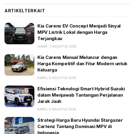
peminum bensin atau solar longsor.
ARTIKEL
TERKAIT
BACA JUGA:
Kia Carens EV Concept Menjadi Sinyal MPV Listrik
Kia Carens EV Concept Menjadi Sinyal
Lokal dengan Harga Terjangkau
MPV Listrik Lokal dengan Harga
Terjangkau
Kia Carens Manual Meluncur dengan Harga
Kompetitif dan Fitur Modern untuk Keluarga
JUMAT, 7 AGUSTUS 2026
Efisiensi Teknologi Smart Hybrid Suzuki dalam
Kia Carens Manual Meluncur dengan
Menjawab Tantangan Perjalanan Jarak Jauh
Harga Kompetitif dan Fitur Modern untuk
Keluarga
Sementara itu, Kemenko menganggap otomotif tak
KAMIS, 6 AGUSTUS 2026
perlu diberi insentif, karena sudah kuat. Indikatornya,
Efisiensi Teknologi Smart Hybrid Suzuki
penjualan BEV naik tajam dan terus digelar pameran
dalam Menjawab Tantangan Perjalanan
Jarak Jauh
akbar model GIIAS dan GJAW. Fokus Kemenko tahun
depan adalah membantu pengembangan mobil
KAMIS, 6 AGUSTUS 2026
nasional.
Strategi Harga Baru Hyundai Stargazer
Cartenz Tantang Dominasi MPV di
Kemenperin menilai, industri otomotif saat ini sangat
Indonesia