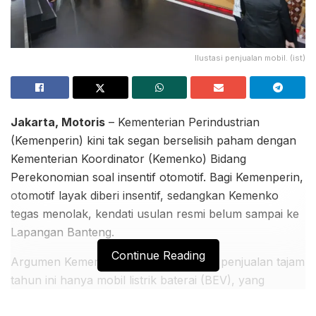
Ilustasi penjualan mobil. (ist)
Jakarta, Motoris
– Kementerian Perindustrian
(Kemenperin) kini tak segan berselisih paham dengan
Kementerian Koordinator (Kemenko) Bidang
Perekonomian soal insentif otomotif. Bagi Kemenperin,
otomotif layak diberi insentif, sedangkan Kemenko
tegas menolak, kendati usulan resmi belum sampai ke
Lapangan Banteng.
Continue Reading
Argumen Kemenperin, yang mencetak penjualan tajam
tahun ini hanya mobil listrik baterai (BEV), yang
mayoritas di impor. Adapun penjualan mobil ICE