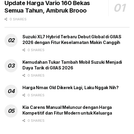
“Jadi, keliru jika kita menyatakan industri otomotif
Update Harga Vario 160 Bekas
sedang dalam kondisi kuat dengan hanya
Semua Tahun, Ambruk Brooo
mengandalkan indikator pertumbuhan kendaraan pada
0 SHARES
segmen tertentu. Kami memandang bahwa dibutuhkan
insentif untuk membalikkan keadaan tersebut,” ujar
Suzuki XL7 Hybrid Terbaru Debut Global di GIIAS
juru bicara Kemenperin Febri Hendri Antoni Arief,
2026 dengan Fitur Keselamatan Makin Canggih
dikutip Selasa (2/12/2025).
0 SHARES
Selain itu, dia menegaskan, banyaknya pameran
Kemudahan Tukar Tambah Mobil Suzuki Menjadi
Daya Tarik di GIIAS 2026
bukan berarti menunjukkan, industri otomotif sedang
kuat. Kuat tidaknya industri otomotif nasional hanya
0 SHARES
bisa disimpulkan berdasarkan data penjualan dan
Harga Nmax Old Dikerek Lagi, Laku Nggak Nih?
produksi otomotif.
0 SHARES
“Banyaknya pameran otomotif diberbagai tempat
Kia Carens Manual Meluncur dengan Harga
Indonesia juga bukan ukuran industri otomotif sedang
Kompetitif dan Fitur Modern untuk Keluarga
kuat. Sebaliknya, banyak pameran otomotif adalah
0 SHARES
upaya dan perjuangan industri untuk tetap