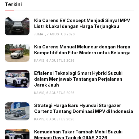
mempertahankan demand ditengah anjlok penjualan
Terkini
domestiknya dan sekaligus melindungi pekerjanya dari
PHK. Sekali lagi, kita harus menggunakan data statistik
Kia Carens EV Concept Menjadi Sinyal MPV
yang ada untuk menggambarkan kondisi obyektif
Listrik Lokal dengan Harga Terjangkau
industri otomotif saat ini dan tidak menggunakan
JUMAT, 7 AGUSTUS 2026
jumlah event pameran otomotif,” ujar Febri.
Kia Carens Manual Meluncur dengan Harga
Kompetitif dan Fitur Modern untuk Keluarga
Gabungan Industri Kendaraan Bermotor Indonesia
KAMIS, 6 AGUSTUS 2026
(Gaikindo) mencatat, penjualan mobil selama Januari-
Oktober 2025 secara wholesales (distribusi dari pabrik
Efisiensi Teknologi Smart Hybrid Suzuki
ke dealer) hanya 634.844 unit, turun 10,6% dibanding
dalam Menjawab Tantangan Perjalanan
Jarak Jauh
tahun lalu sebanyak 711.064 unit.
KAMIS, 6 AGUSTUS 2026
Strategi Harga Baru Hyundai Stargazer
Cartenz Tantang Dominasi MPV di Indonesia
Tags:
Headline
Insentif otomotif
KAMIS, 6 AGUSTUS 2026
Kemenko Perekonomian
Kemenperin
Ribut
Kemudahan Tukar Tambah Mobil Suzuki
Menjadi Daya Tarik di GIIAS 2026