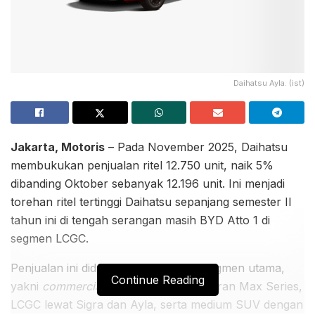
Daihatsu Ayla. (ist)
Jakarta, Motoris
– Pada November 2025, Daihatsu
membukukan penjualan ritel 12.750 unit, naik 5%
dibanding Oktober sebanyak 12.196 unit. Ini menjadi
torehan ritel tertinggi Daihatsu sepanjang semester II
tahun ini di tengah serangan masih BYD Atto 1 di
segmen LCGC.
Penjualan ini didukung model di tiga segmen utama,
Continue Reading
yakni
commercial low
dengan model Gran Max Series,
LCGC lewat Sigra dan Ayla, serta medium SUV dengan