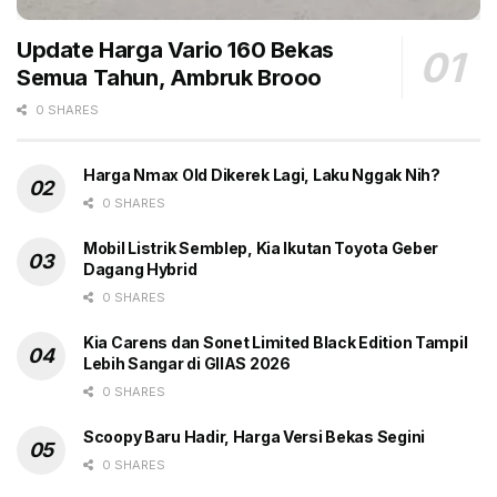
yang ekonomis, kemudahan perawatan melalui
Update Harga Vario 160 Bekas
jaringan layanan purnajual luas, serta nilai jual kembali
Semua Tahun, Ambruk Brooo
(
resale value
) Daihatsu yang tetap stabil meski telah
digunakan selama beberapa tahun.
0 SHARES
Tags:
BYD Atto 1
Headline
LCGC
November 2025
Harga Nmax Old Dikerek Lagi, Laku Nggak Nih?
Penjualan Daihatsu
0 SHARES
Mobil Listrik Semblep, Kia Ikutan Toyota Geber
Dagang Hybrid
0 SHARES
Kia Carens dan Sonet Limited Black Edition Tampil
Lebih Sangar di GIIAS 2026
0 SHARES
Scoopy Baru Hadir, Harga Versi Bekas Segini
0 SHARES