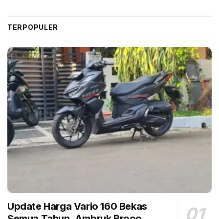
recall ini. Satu hal yang pasti, komponen yang
bermasalah akan diganti dengan waktu sekitar dua
TERPOPULER
jam, gratis.
(gbr)
Tags:
Bagasi
filter
Headline
Hyundai Stargazer
LMPV
Recall
Update Harga Vario 160 Bekas
Semua Tahun, Ambruk Brooo