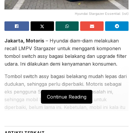
Hyundai Stargazer Essential. (ist)
Jakarta, Motoris
– Hyundai diam-diam melakukan
recall LMPV Stargazer untuk mengganti komponen
tombol switch assy bagasi belakang dan upgrade filter
udara. Ini dilakukan demi kenyamanan konsumen.
Tombol switch assy bagasi belakang mudah lepas dari
dudukan, sehingga perlu diperbaiki. Motoris sebagai
eks pengguna Stargazer mengalami masalah ini,
Continue Reading
sehingga mobil harus dibawa ke dealer untuk
diperbaiki, belum lama ini. Kebetulan, mobil ini kala itu
berniat dijual dan alhamdulillah sudah laku.
BACA JUGA:
ARTIKEL
TERKAIT