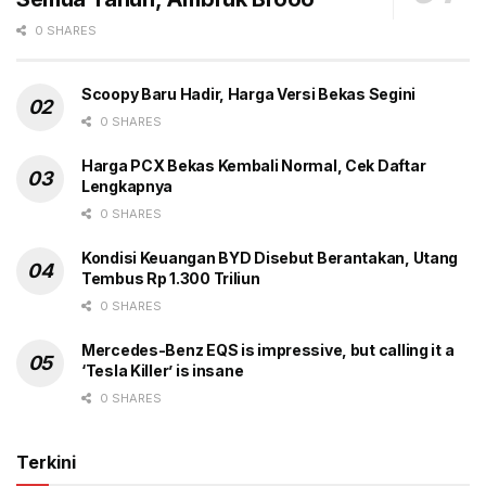
0 SHARES
Scoopy Baru Hadir, Harga Versi Bekas Segini
0 SHARES
Harga PCX Bekas Kembali Normal, Cek Daftar
Lengkapnya
0 SHARES
Kondisi Keuangan BYD Disebut Berantakan, Utang
Tembus Rp 1.300 Triliun
0 SHARES
Mercedes-Benz EQS is impressive, but calling it a
‘Tesla Killer’ is insane
0 SHARES
Terkini