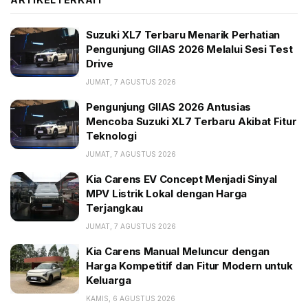
Suzuki XL7 Terbaru Menarik Perhatian Pengunjung
GIIAS 2026 Melalui Sesi Test Drive
Suzuki XL7 Terbaru Menarik Perhatian
Pengunjung GIIAS 2026 Melalui Sesi Test
Pengunjung GIIAS 2026 Antusias Mencoba Suzuki
Drive
XL7 Terbaru Akibat Fitur Teknologi
JUMAT, 7 AGUSTUS 2026
Kia Carens EV Concept Menjadi Sinyal MPV Listrik
Lokal dengan Harga Terjangkau
Pengunjung GIIAS 2026 Antusias
Mencoba Suzuki XL7 Terbaru Akibat Fitur
Teknologi
Ternyata, dari keterangan para mekanik dealer
Hyundai di kawasan Bekasi, Jawa Barat, banyak juga
JUMAT, 7 AGUSTUS 2026
pengguna mobil rakitan Cikarang, Bekasi, ini
Kia Carens EV Concept Menjadi Sinyal
mengalami kejadian serupa. Akhirnya, diputuskan
MPV Listrik Lokal dengan Harga
Terjangkau
untuk dilakukan recall.
JUMAT, 7 AGUSTUS 2026
Sementara itu, filter udara Stargazer tidak diganti,
Kia Carens Manual Meluncur dengan
melainkan diberi lubang, dengan tujuan untuk
Harga Kompetitif dan Fitur Modern untuk
mengeluarkan air yang kerap masuk.
Keluarga
KAMIS, 6 AGUSTUS 2026
Tidak ada pemberitahuan kepada pelanggan soal