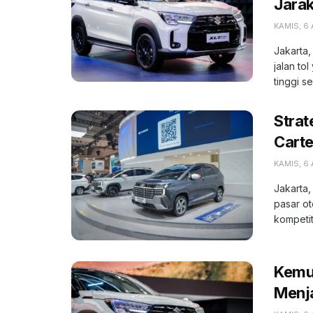
Jara
KAMIS, 6
Jakarta,
jalan to
tinggi se
Strat
Carte
KAMIS, 6
Jakarta,
pasar o
kompetiti
Kemu
Menja