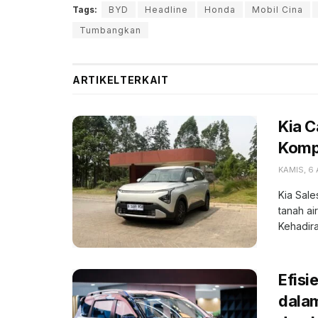
Tags:
BYD
Headline
Honda
Mobil Cina
Tumbangkan
ARTIKEL
TERKAIT
Kia 
Kompe
KAMIS, 6
Kia Sale
tanah ai
Kehadiran
Efisi
dala