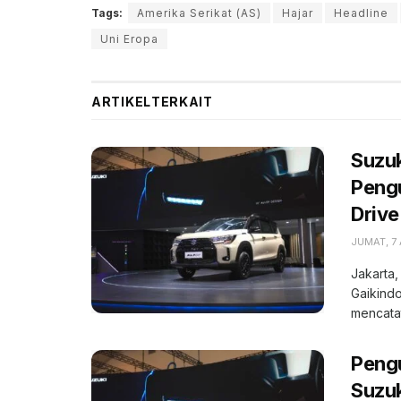
Tags:
Amerika Serikat (AS)
Hajar
Headline
Uni Eropa
ARTIKEL
TERKAIT
Suzuk
Pengu
Drive
JUMAT, 7
Jakarta,
Gaikindo
mencatat
Peng
Suzuk