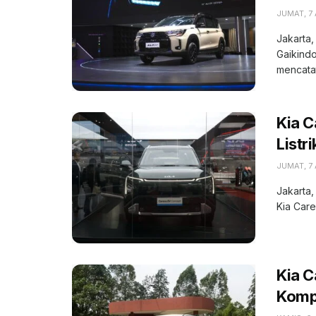
JUMAT, 7
Jakarta,
Gaikindo
mencatat
Kia C
Listr
JUMAT, 7
Jakarta,
Kia Care
Kia 
Kompe