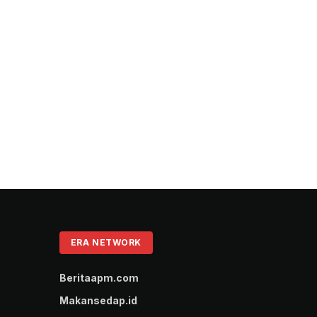
ERA NETWORK
Beritaapm.com
Makansedap.id