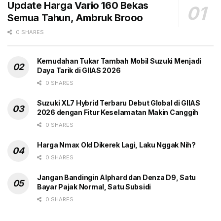
Update Harga Vario 160 Bekas
punya dua pilihan warna, yaitu cool black dan
Semua Tahun, Ambruk Brooo
pilihan
two-tone colour
baru yaitu pearl snow white
0 SHARES
plus cool black, serta pilihan transmisi manual (MT)
dan automatic (AT).
Kemudahan Tukar Tambah Mobil Suzuki Menjadi
Perincian harga mobil ini sebagai berikut, AT/cool
Daya Tarik di GIIAS 2026
black Rp 299 juta, AT/two tone Rp 301 juta, MT/cool
0 SHARES
black Rp 288 juta, dan MT/two tone Rp 290 juta.
Suzuki XL7 Hybrid Terbaru Debut Global di GIIAS
2026 dengan Fitur Keselamatan Makin Canggih
Calon pelanggan yang berminat melakukan pembelian
0 SHARES
unit All New Ertiga Hybrid Cruise di booth Suzuki
selama pameran IIMS 2024 berkesempatan untuk
Harga Nmax Old Dikerek Lagi, Laku Nggak Nih?
mendapatkan keuntungan berupa direct gift berupa E-
0 SHARES
Money sejumlah Rp 500.000 dan car air purifier.
Jangan Bandingin Alphard dan Denza D9, Satu
Bayar Pajak Normal, Satu Subsidi
Sebagai wujud apresiasi Suzuki Indonesia pada
seluruh pelanggan setia kami, Suzuki juga
0 SHARES
menyediakan Fortune Box yang berisikan