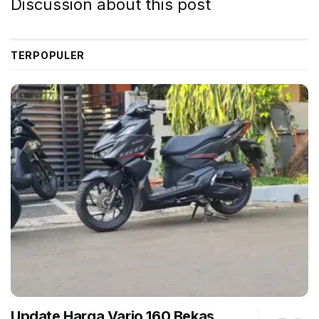
Discussion about this post
mana barang ini akan memakai motor listrik yang
ditenagai baterai 45-50 kWh karya LG Chem.
TERPOPULER
“Dengan baterai itu, Creta EV bisa punya daya jelajah
550 km,” tulis media itu.
Hyundai Creta EV. (financialexpress.com)
Di luar dua barang itu, Hyundai India disebut juga akan
melepas Alcazar facelift dan all new Tucson. Yang
pertama tidak jelas masuk Indonesia atau tidak,
Update Harga Vario 160 Bekas