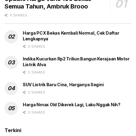
sedangkan yang terakhir ada potensi besar.
Semua Tahun, Ambruk Brooo
So, tunggu saja nanti kepastiannya. Kita akan update
0 SHARES
kalau kerjaan kantor nggak lagi banyak. Semoga.
(gbr)
Harga PCX Bekas Kembali Normal, Cek Daftar
Lengkapnya
0 SHARES
Tags:
Creta Turbo
Headline
Hyundai Creta EV
Hyundai Creta Facelift
Meluncur 2024
SUV
Indika Kucurkan Rp2 Triliun Bangun Kerajaan Motor
Listrik Alva
0 SHARES
SUV Listrik Baru Cina, Harganya Segini
0 SHARES
Harga Nmax Old Dikerek Lagi, Laku Nggak Nih?
0 SHARES
Terkini