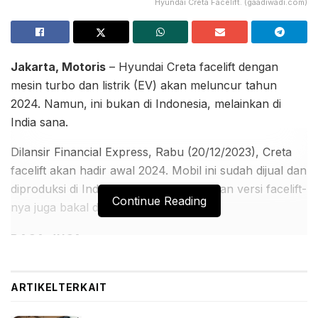
Hyundai Creta Facelift. (gaadiwadi.com)
Jakarta, Motoris
– Hyundai Creta facelift dengan
mesin turbo dan listrik (EV) akan meluncur tahun
2024. Namun, ini bukan di Indonesia, melainkan di
India sana.
Dilansir Financial Express, Rabu (20/12/2023), Creta
facelift akan hadir awal 2024. Mobil ini sudah dijual dan
diproduksi di Indonesia, jadi kemungkinan versi facelift-
Continue Reading
nya juga bakal datang ke sini.
BACA JUGA:
Suzuki XL7 Terbaru Menarik Perhatian Pengunjung
GIIAS 2026 Melalui Sesi Test Drive
ARTIKEL
TERKAIT
Pengunjung GIIAS 2026 Antusias Mencoba Suzuki