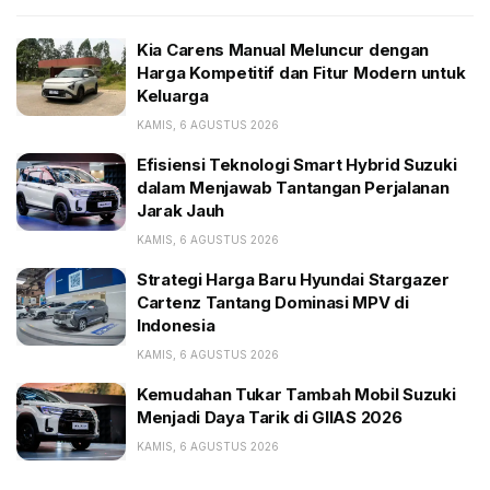
IV tahun fiskal 2023.
Kia Carens Manual Meluncur dengan
BACA JUGA:
Harga Kompetitif dan Fitur Modern untuk
Keluarga
Kia Carens Manual Meluncur dengan Harga
Kompetitif dan Fitur Modern untuk Keluarga
KAMIS, 6 AGUSTUS 2026
Efisiensi Teknologi Smart Hybrid Suzuki dalam
Efisiensi Teknologi Smart Hybrid Suzuki
Menjawab Tantangan Perjalanan Jarak Jauh
dalam Menjawab Tantangan Perjalanan
Jarak Jauh
Strategi Harga Baru Hyundai Stargazer Cartenz
Tantang Dominasi MPV di Indonesia
KAMIS, 6 AGUSTUS 2026
Strategi Harga Baru Hyundai Stargazer
“Tahun 2017, MMKI memulai produksi Xpander yang
Cartenz Tantang Dominasi MPV di
Indonesia
kini tidak hanya dijual di dalam negeri di Indonesia,
tetapi juga diekspor untuk mendukung perkembangan
KAMIS, 6 AGUSTUS 2026
industri otomotif Indonesia,” kata Takao Kato,
Kemudahan Tukar Tambah Mobil Suzuki
president dan CEO Mitsubishi Motors, dalam siaran
Menjadi Daya Tarik di GIIAS 2026
pers, dilihat Sabtu (16/12/2023).
KAMIS, 6 AGUSTUS 2026
Dia menegaskan, dengan dimulainya produksi pertama