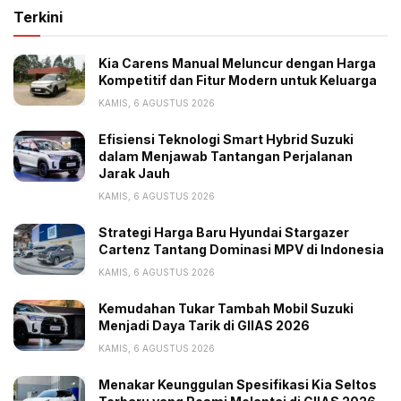
produk ini di Indonesia pada awal tahun depan,” ujar
Terkini
Atsushi Kurita, presiden direktur PT Mitsubishi Motors
Krama Yudha Sales Indonesia (MMKSI).
Kia Carens Manual Meluncur dengan Harga
Kompetitif dan Fitur Modern untuk Keluarga
KAMIS, 6 AGUSTUS 2026
Tags:
Headline
Indonesia
L100 EV
Mitsubishi
Efisiensi Teknologi Smart Hybrid Suzuki
New Minicab EV
Produksi Mobil Listrik
dalam Menjawab Tantangan Perjalanan
Jarak Jauh
KAMIS, 6 AGUSTUS 2026
Strategi Harga Baru Hyundai Stargazer
Cartenz Tantang Dominasi MPV di Indonesia
KAMIS, 6 AGUSTUS 2026
Kemudahan Tukar Tambah Mobil Suzuki
Menjadi Daya Tarik di GIIAS 2026
KAMIS, 6 AGUSTUS 2026
Menakar Keunggulan Spesifikasi Kia Seltos