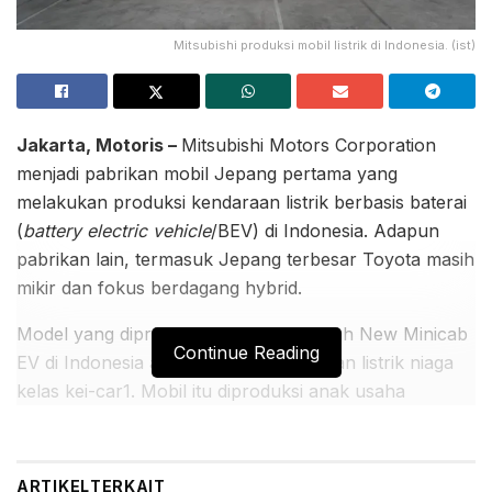
Mitsubishi produksi mobil listrik di Indonesia. (ist)
Jakarta, Motoris –
Mitsubishi Motors Corporation
menjadi pabrikan mobil Jepang pertama yang
melakukan produksi kendaraan listrik berbasis baterai
(
battery electric vehicle
/BEV) di Indonesia. Adapun
pabrikan lain, termasuk Jepang terbesar Toyota masih
mikir dan fokus berdagang hybrid.
Model yang diproduksi Mitsubishi adalah New Minicab
Continue Reading
EV di Indonesia atau L100 EV, kendaraan listrik niaga
kelas kei-car1. Mobil itu diproduksi anak usaha
Mitsubishi Motors, PT Mitsubishi Motors Krama Yudha
Indonesia (MMKI), di pabrik Cikarang, Bekasi, Jawa
Barat, dan akan mulai dijual di Indonesia pada kuartal
ARTIKEL
TERKAIT