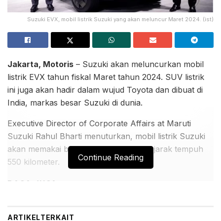
Suzuki EVX, mobil listrik Suzuki yang akan meluncur Maret 2024. (ist)
Jakarta, Motoris
– Suzuki akan meluncurkan mobil
listrik EVX tahun fiskal Maret tahun 2024. SUV listrik
ini juga akan hadir dalam wujud Toyota dan dibuat di
India, markas besar Suzuki di dunia.
Executive Director of Corporate Affairs at Maruti
Suzuki Rahul Bharti menuturkan, mobil listrik Suzuki
akan memakai baterai 60 kWh dengan jarak tempuh
Continue Reading
550 kilometer.
BACA JUGA:
Suzuki XL7 Terbaru Menarik Perhatian Pengunjung
GIIAS 2026 Melalui Sesi Test Drive
ARTIKEL
TERKAIT