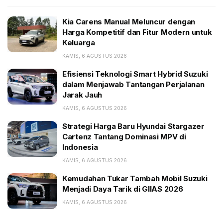
pembaruan teknologi, dan peningkatan daya jelajah
varian listrik murni, Corsa Electric.
Kia Carens Manual Meluncur dengan
Harga Kompetitif dan Fitur Modern untuk
BACA JUGA:
Keluarga
KAMIS, 6 AGUSTUS 2026
Kia Carens Manual Meluncur dengan Harga
Kompetitif dan Fitur Modern untuk Keluarga
Efisiensi Teknologi Smart Hybrid Suzuki
dalam Menjawab Tantangan Perjalanan
Efisiensi Teknologi Smart Hybrid Suzuki dalam
Jarak Jauh
Menjawab Tantangan Perjalanan Jarak Jauh
KAMIS, 6 AGUSTUS 2026
Strategi Harga Baru Hyundai Stargazer Cartenz
Tantang Dominasi MPV di Indonesia
Strategi Harga Baru Hyundai Stargazer
Cartenz Tantang Dominasi MPV di
Indonesia
Penampilannya silakan liat sendiri. Mantap, Eropa
banget, dan sangat berkelas.
KAMIS, 6 AGUSTUS 2026
Kemudahan Tukar Tambah Mobil Suzuki
Moncong depannya terlihat manis dengan DRL
Menjadi Daya Tarik di GIIAS 2026
berbentuk seperti pistol. Lalu kaca lampu beraksen
KAMIS, 6 AGUSTUS 2026
gelap. Bagian bemper super patah menambah
kegarangan mobil ini. Grille Vizor khas Vauxhall tetap