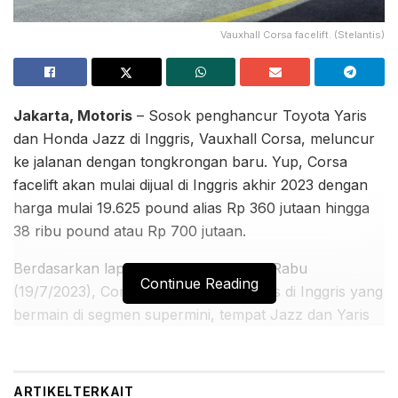
Vauxhall Corsa facelift. (Stelantis)
Jakarta, Motoris
– Sosok penghancur Toyota Yaris
dan Honda Jazz di Inggris, Vauxhall Corsa, meluncur
ke jalanan dengan tongkrongan baru. Yup, Corsa
facelift akan mulai dijual di Inggris akhir 2023 dengan
harga mulai 19.625 pound alias Rp 360 jutaan hingga
38 ribu pound atau Rp 700 jutaan.
Berdasarkan laporan carbuyer.co.uk, Rabu
Continue Reading
(19/7/2023), Corsa adalah mobil terlaris di Inggris yang
bermain di segmen supermini, tempat Jazz dan Yaris
berkarir. Vauxhall, pabrikan mobil tertua di Inggris
sekaligus anggota Grup Stelantis, berupaya
mempertahankan dominasi Corsa melalui gaya baru,
ARTIKEL
TERKAIT