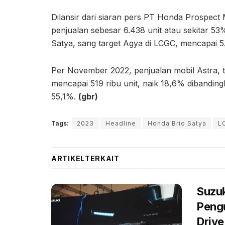
Dilansir dari siaran pers PT Honda Prospec
penjualan sebesar 6.438 unit atau sekitar 53%
Satya, sang target Agya di LCGC, mencapai 5.
Per November 2022, penjualan mobil Astra, te
mencapai 519 ribu unit, naik 18,6% dibandin
55,1%.
(gbr)
Tags:
2023
Headline
Honda Brio Satya
L
ARTIKEL
TERKAIT
Suzuk
Pengu
Drive