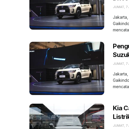
JUMAT, 7
Jakarta,
Gaikindo
mencatat
Peng
Suzuk
JUMAT, 7
Jakarta,
Gaikindo
mencatat
Kia C
Listr
JUMAT, 7