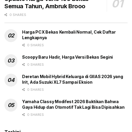
Semua Tahun, Ambruk Brooo
Terus terang, mobil ini canggih, sudah keyless, ABS,
ada kontrol traksi, VSC dan fitur-fitur tinggi lainnya.
0 SHARES
Tarikannya ganas, benar-benar enak, dilengkapi
dengan handling mantap.
Harga PCX Bekas Kembali Normal, Cek Daftar
Lengkapnya
Jadi, sedih sekali mengetahuii Fiesta bakal dibunuh
0 SHARES
Ford. Tetapi, mau bagaimana lagi, BEV memang lagi
booming di Cina, Eropa, dan Amerika Serikat (AS).
Scoopy Baru Hadir, Harga Versi Bekas Segini
Akhirnya, sang legenda terpaksa harus mengalah dan
0 SHARES
mati demi BEV. Salam motorisasi. (gbr)
Deretan Mobil Hybrid Keluarga di GIIAS 2026 yang
Irit, Ada Suzuki XL7 Sampai Eksion
0 SHARES
Tags:
Diskontinyu
Ford Fiesta
Headline
Yamaha Classy Modifest 2026 Buktikan Bahwa
Kampak Mati
Mobil Listrik
Pensiun
Gaya Hidup dan Otomotif Tak Lagi Bisa Dipisahkan
0 SHARES
Terkini