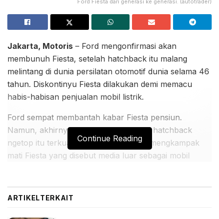
Ford Fiesta dari generasi ke generasi. (autotrader)
Jakarta, Motoris
– Ford mengonfirmasi akan
membunuh Fiesta, setelah hatchback itu malang
melintang di dunia persilatan otomotif dunia selama 46
tahun. Diskontinyu Fiesta dilakukan demi memacu
habis-habisan penjualan mobil listrik.
Ford sempat membantah kabar Fiesta pensiun.
Namun, akhirnya, spekulasi soal nasib hatchback
Continue Reading
ngetop itu terkuak. Ford memutuskan mengkampak
mati Fiesta yang disebut media luar sebagai mobil
supermini, seiring rencana menggeber penjualan mobil
listrik baterai (battery electric vehicle/BEV).
ARTIKEL
TERKAIT
BACA JUGA: